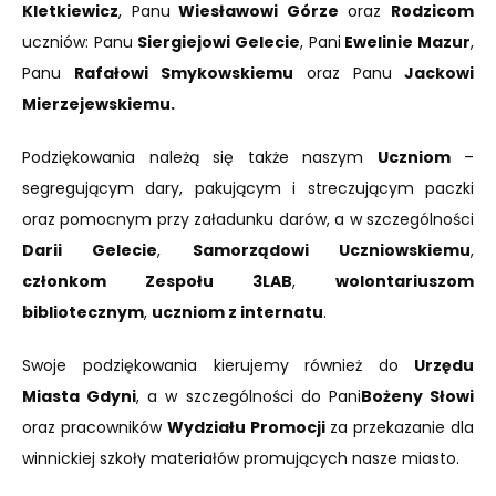
Kletkiewicz
, Panu
Wiesławowi Górze
oraz
Rodzicom
uczniów: Panu
Siergiejowi Gelecie
, Pani
Ewelinie Mazur
,
Panu
Rafałowi Smykowskiemu
oraz Panu
Jackowi
Mierzejewskiemu.
Podziękowania należą się także naszym
Uczniom
–
segregującym dary, pakującym i streczującym paczki
oraz pomocnym przy załadunku darów, a w szczególności
Darii Gelecie
,
Samorządowi Uczniowskiemu
,
członkom Zespołu 3LAB
,
wolontariuszom
bibliotecznym
,
uczniom z internatu
.
Swoje podziękowania kierujemy również do
Urzędu
Miasta Gdyni
, a w szczególności do Pani
Bożeny Słowi
oraz pracowników
Wydziału Promocji
za przekazanie dla
winnickiej szkoły materiałów promujących nasze miasto.