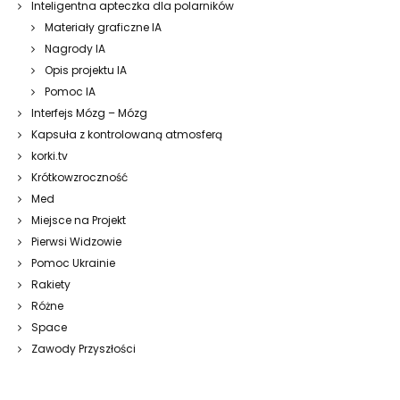
Inteligentna apteczka dla polarników
Materiały graficzne IA
Nagrody IA
Opis projektu IA
Pomoc IA
Interfejs Mózg – Mózg
Kapsuła z kontrolowaną atmosferą
korki.tv
Krótkowzroczność
Med
Miejsce na Projekt
Pierwsi Widzowie
Pomoc Ukrainie
Rakiety
Różne
Space
Zawody Przyszłości