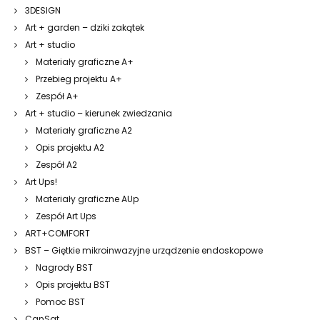
3DESIGN
Art + garden – dziki zakątek
Art + studio
Materiały graficzne A+
Przebieg projektu A+
Zespół A+
Art + studio – kierunek zwiedzania
Materiały graficzne A2
Opis projektu A2
Zespół A2
Art Ups!
Materiały graficzne AUp
Zespół Art Ups
ART+COMFORT
BST – Giętkie mikroinwazyjne urządzenie endoskopowe
Nagrody BST
Opis projektu BST
Pomoc BST
CanSat