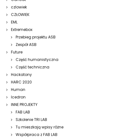
czlowiek
CZŁOWIEK
EML
Extremebox
Przebieg projektu ASB
Zespół ASB
Future
Część humanistyczna
Część techniczna
Hackatony
HARC 2020
Human
Icedron
INNE PROJEKTY
FAB LAB
Szkolenie TRI LAB
Tu mieszkają wpisy różne
Współpraca z FAB LAB