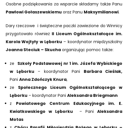
Osobne podziękowania za wsparcie składamy także Panu
Pawłowi Gołaszewskiemu
oraz Panu
Maksymilianowi
.
Dary rzeczowe i świąteczne paczki zawiezione do Winnicy
przygotowało również
II Liceum Ogólnokształcące
im.
Karola Wojtyły w Lęborku
– koordynator międzyszkolny
Joanna Steciuk – Skucha
organizując pomoc także:
ze
Szkoły Podstawowej nr 1 im. Józefa Wybickiego
w Lęborku
– koordynator Pani
Barbara Cieślak,
Pani
Anna Zdończyk Knura
,
ze
Społecznego Liceum Ogólnokształcącego w
Lęborku
– koordynator Pani
Aleksandra Briegmann
z
Powiatowego Centrum Edukacyjnego im. E.
Kwiatkowskiego w Lęborku
– Pani
Aleksandra
Motas
z
Chóru Parafii Miłosierdzia Bożego w Lęborku –