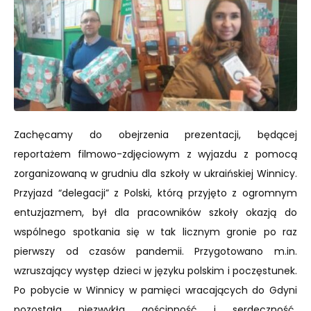
Zachęcamy do obejrzenia prezentacji, będącej
reportażem filmowo-zdjęciowym z wyjazdu z pomocą
zorganizowaną w grudniu dla szkoły w ukraińskiej Winnicy.
Przyjazd “delegacji” z Polski, którą przyjęto z ogromnym
entuzjazmem, był dla pracowników szkoły okazją do
wspólnego spotkania się w tak licznym gronie po raz
pierwszy od czasów pandemii. Przygotowano m.in.
wzruszający występ dzieci w języku polskim i poczęstunek.
Po pobycie w Winnicy w pamięci wracających do Gdyni
pozostała niezwykła gościnność i serdeczność