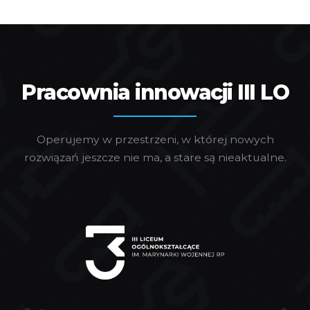
Pracownia innowacji III LO
Operujemy w przestrzeni, w której nowych
rozwiązań jeszcze nie ma, a stare są nieaktualne.