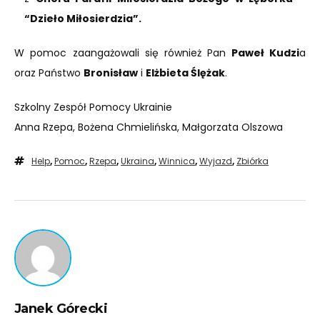
“Dzieło Miłosierdzia”.
W pomoc zaangażowali się również Pan
Paweł Kudzi
a
oraz Państwo
Bronisław
i
Elżbieta Ślężak
.
Szkolny Zespół Pomocy Ukrainie
Anna Rzepa, Bożena Chmielińska, Małgorzata Olszowa
Help
,
Pomoc
,
Rzepa
,
Ukraina
,
Winnica
,
Wyjazd
,
Zbiórka
Janek Górecki