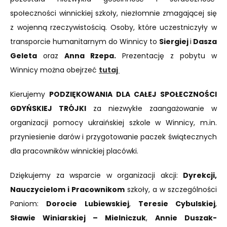
społeczności winnickiej szkoły, niezłomnie zmagającej się
z wojenną rzeczywistością. Osoby, które uczestniczyły w
transporcie humanitarnym do Winnicy to
Siergiej
i
Dasza
Geleta
oraz
Anna Rzepa.
Prezentację z pobytu w
Winnicy można obejrzeć
tutaj
Kierujemy
PODZIĘKOWANIA DLA CAŁEJ SPOŁECZNOŚCI
GDYŃSKIEJ TRÓJKI
za niezwykłe zaangażowanie w
organizacji pomocy ukraińskiej szkole w Winnicy, m.in.
przyniesienie darów i przygotowanie paczek świątecznych
dla pracowników winnickiej placówki.
Dziękujemy za wsparcie w organizacji akcji:
Dyrekcji,
Nauczycielom i Pracownikom
szkoły, a w szczególności
Paniom:
Dorocie Lubiewskiej
,
Teresie Cybulskiej
,
Sławie Winiarskiej – Mielniczuk
,
Annie Duszak-