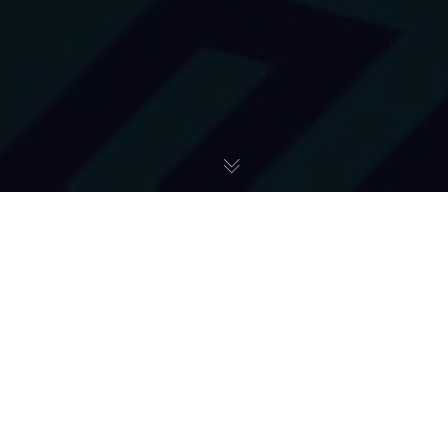
3 It - 3 Card
,
3 It - 3 NAV
,
3 It - Jit Agile
,
3-SAT
,
3-SAT2
,
3CLASS
,
Art + Garden - Dziki Zakątek
,
Art + Studio
,
Art +
Studio - Kierunek Zwiedzania
,
Art Ups!
,
BST - Giętkie
Mikroinwazyjne Urządzenie Endoskopowe
,
Czlowiek
,
CZŁOWIEK
,
EML
,
Extremebox
,
Future
,
Hackatony
,
HARC 2020
,
INNE PROJEKTY
,
Inteligentna Apteczka Dla Polarników
,
Interfejs
Mózg - Mózg
,
Kapsuła Z Kontrolowaną Atmosferą
,
Korki.tv
,