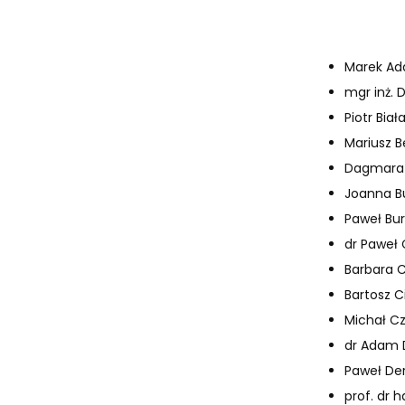
Marek Ad
mgr inż. 
Piotr Biał
Mariusz 
Dagmara 
Joanna B
Paweł Bur
dr Paweł 
Barbara C
Bartosz C
Michał C
dr Adam 
Paweł De
prof. dr h