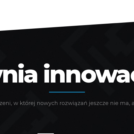
ia innowacj
eni, w której nowych rozwiązań jeszcze nie ma, a 