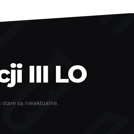
i III LO
stare są nieaktualne.