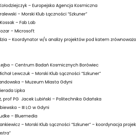
Kołodziejczyk – Europejska Agencja Kosmiczna
ralewski – Morski Klub Łączności “Szkuner”
 Kossak – Fab Lab
ozar – Microsoft
dzia – Koordynator w/s analizy projektów pod katem zrównoważ
 Lejba – Centrum Badań Kosmicznych Borówiec
Michał Lewczuk – Morski Klub Łączności “Szkuner”
andowska – Muzeum Miasta Gdyni
Gierada Lipka
nż, prof PG Jacek Lubiński – Politechnika Gdańska
biewska – III LO w Gdyni
udke – Bluemedia
ankiewicz – Morski Klub Łączności “Szkuner” – koordynacja projek
astra”