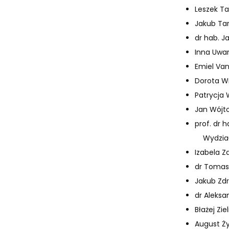
Leszek T
Jakub Tar
dr hab. J
Inna Uwa
Emiel Van
Dorota Wn
Patrycja
Jan Wójto
prof. dr 
Wydział
Izabela 
dr Tomas
Jakub Zdr
dr Aleksa
Błażej Zi
August Ż