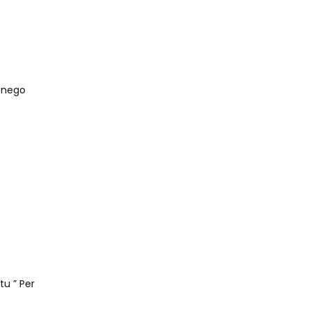
onego
tu ” Per