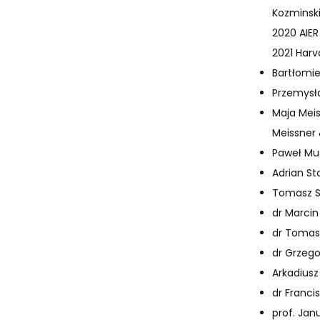
Kozminski
2020 AIER
2021 Harv
Bartłomie
Przemysł
Maja Mei
Meissner 
Paweł Mus
Adrian St
Tomasz S
dr Marcin
dr Tomas
dr Grzego
Arkadiusz
dr Franci
prof. Jan