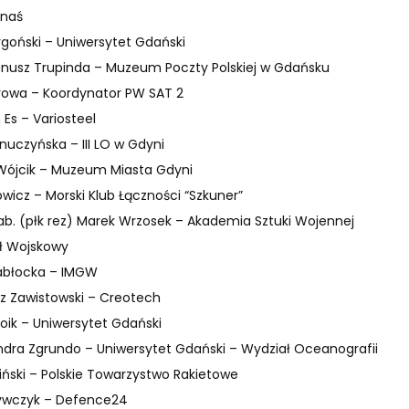
anaś
goński – Uniwersytet Gdański
anusz Trupinda – Muzeum Poczty Polskiej w Gdańsku
rowa – Koordynator PW SAT 2
 Es – Variosteel
uczyńska – III LO w Gdyni
 Wójcik – Muzeum Miasta Gdyni
wicz – Morski Klub Łączności “Szkuner”
hab. (płk rez) Marek Wrzosek – Akademia Sztuki Wojennej
 Wojskowy
Zabłocka – IMGW
z Zawistowski – Creotech
oik – Uniwersytet Gdański
ndra Zgrundo – Uniwersytet Gdański – Wydział Oceanografii
eliński – Polskie Towarzystwo Rakietowe
ywczyk – Defence24