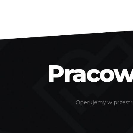
Pracown
Operujemy w przestrz