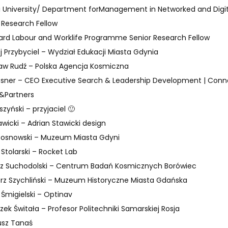
 University/ Department forManagement in Networked and Digit
 Research Fellow
ard Labour and Worklife Programme Senior Research Fellow
j Przybyciel – Wydział Edukacji Miasta Gdynia
aw Rudź – Polska Agencja Kosmiczna
ssner –
CEO Executive Search & Leadership Development | Conn
&Partners
zyński – przyjaciel 🙂
awicki – Adrian Stawicki design
osnowski – Muzeum Miasta Gdyni
 Stolarski – Rocket Lab
z Suchodolski – Centrum Badań Kosmicznych Borówiec
rz Szychliński – Muzeum Historyczne Miasta Gdańska
 Śmigielski – Optinav
szek Świtała – Profesor Politechniki Samarskiej Rosja
usz Tanaś