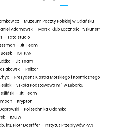
amkowicz – Muzeum Poczty Polskiej w Gdańsku
Daniel Adamowski – Morski Klub Łączności “Szkuner”
as – Tata studio
Bessman – Jit Team
Bożek – IGF PAN
udźko – Jit Team
dziakowski – Pelixar
Chyc – Prezydent Klastra Morskiego i Kosmicznego
ieślak – Szkoła Podstawowa nr 1 w Lęborku
ieśliński – Jit Team
zmoch – Krypton
Dąbrowski – Politechnika Gdańska
rek – IMGW
ab. inż. Piotr Doerffer – Instytut Przepływów PAN