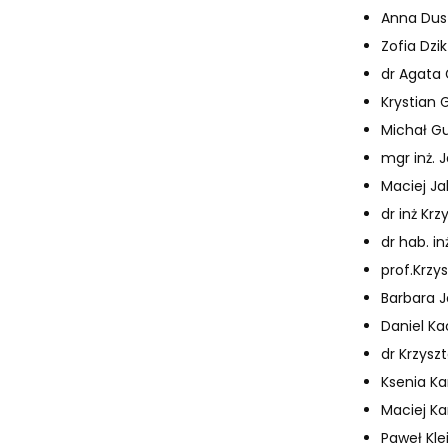
Anna Dusz
Zofia Dzi
dr Agata 
Krystian 
Michał G
mgr inż. 
Maciej Ja
dr inż Kr
dr hab. i
prof.Krzy
Barbara J
Daniel K
dr Krzysz
Ksenia K
Maciej Ka
Paweł Kl