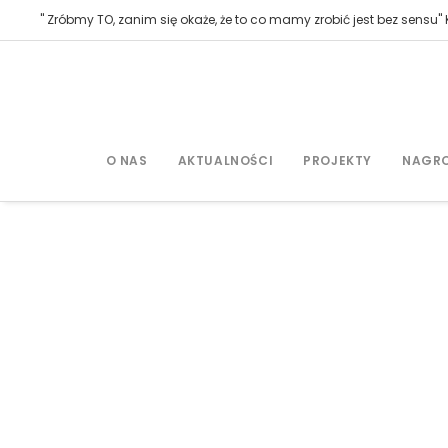
" Zróbmy TO, zanim się okaże, że to co mamy zrobić jest bez sensu" K
O NAS
AKTUALNOŚCI
PROJEKTY
NAGR