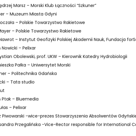
Jędrzej Marsz – Morski Klub Łączności “Szkuner”
der – Muzeum Miasta Gdyni
oczała – Polskie Towarzystwo Rakietowe
ayer – Polskie Towarzystwo Rakietowe
awrot – Instytut Geofizyki Polskiej Akademii Nauk, Fundacja for
 Nowicki – Pelixar
rystian Obolewski, prof. UKW – Kierownik Katedry Hydrobiologii
gnieszka Pałka – Uniwersytet Morski
zner – Politechnika Gdańska
ecki – Tata studio
kut
n Ptak – Bluemedia
łas – Pelixar
 Piwowarski -wice-prezes Stowarzyszenia Absolwentów Gdyńskiej
ksandra Przegalińska -Vice-Rector responsible for International 