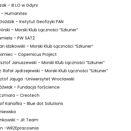
ak – III LO w Gdyni
k – Humanites
Goździk – Instytut Geofizyki PAN
Górski – Morski Klub Łączności “Szkuner”
umiela – PW SAT2
Jan Idzikowski – Morski Klub Łączności “Szkuner”
kimiec – Copernicus Project
zysztof Januszewski – Morski Klub Łączności “Szkuner”
nż. Rafał Jędrzejewski – Morski Klub Łączności “Szkuner”
sztof Jajuga -Uniwersytet Wrocławski
óźwiak – Fundacja forScience
aczmara – Creotech
tof Kanafka – Blue dot Solutions
aniewska
nkowski – Jit Team
ein -WRZEpracownia