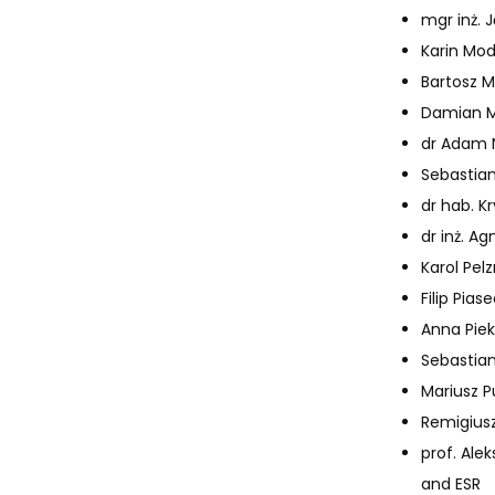
mgr inż. 
Karin Mo
Bartosz M
Damian M
dr Adam N
Sebastian
dr hab. K
dr inż. A
Karol Pel
Filip Pias
Anna Pie
Sebastia
Mariusz Pu
Remigiusz
prof. Ale
and ESR