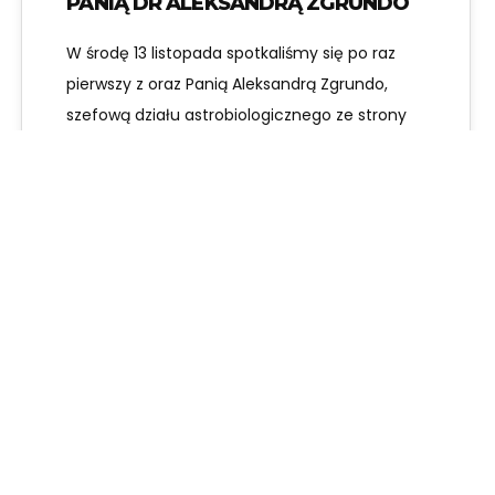
PANIĄ DR ALEKSANDRĄ ZGRUNDO
W środę 13 listopada spotkaliśmy się po raz
pierwszy z oraz Panią Aleksandrą Zgrundo,
szefową działu astrobiologicznego ze strony
opiekunów.…
Karolina Kozikowska