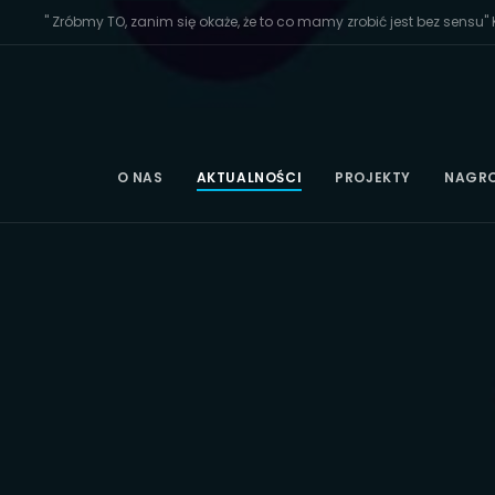
" Zróbmy TO, zanim się okaże, że to co mamy zrobić jest bez sensu" K
O NAS
AKTUALNOŚCI
PROJEKTY
NAGR