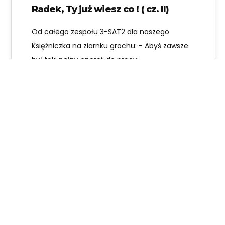
Radek, Ty już wiesz co ! ( cz. II)
Od całego zespołu 3-SAT2 dla naszego
Księżniczka na ziarnku grochu: - Abyś zawsze
był taki pełny energii do pracy -…
Anna Rzepa
Astrobiologia 3-SAT
,
Astrobiologia 3-SAT2
,
Przebieg
Projektu 3-SAT2
09
PAŹ 2019