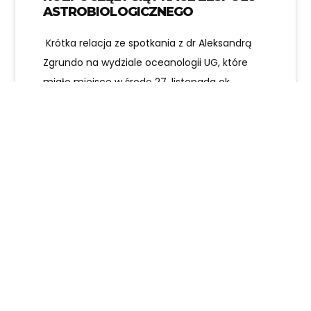
ASTROBIOLOGICZNEGO
Krótka relacja ze spotkania z dr Aleksandrą
Zgrundo na wydziale oceanologii UG, które
miało miejsce w środę 27. listopada ok.…
Karolina Kozikowska