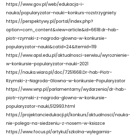
https://www.gov.pl/web/edukacja-i-
nauka/popularyzator-nauki—konkurs-rozstrzygniety
https://perspektywy.pl/portal/index.php?
option=com_content&view=article&id=6618:dr-hab-
piotr-rzymski-z-nagroda-glowna-w-konkursie-
popularyzator-nauki&catid=24&Itemid=119
https://www.apsl.edu.pl/aktualnosci-serwisu/wyroznienie-
w-konkursie-popularyzator-nauki-2021
https://nauka.wiara.pl/doc/7251668.Dr-hab-Piotr-
Rzymski-z-Nagroda-Glowna-w-konkursie-Popularyzator
https://www.wnp.pl/parlamentarny/wydarzenia/dr-hab-
piotr-rzymski-z-nagroda-glowna-w-konkursie-
popularyzator-nauki,512993.html
https://projektanciedukacji.pl/konkurs/aktualnosci/nauka-
nie-polega-na-siedzeniu-z-nosem-w-ksiazce
https://www.focus.pl/artykul/szkolna-wylegarnia-