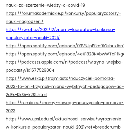
nauki-za-szerzenie-wiedzy-o-covid-19
https://forumakademickie.pl/konkursy/popularyzatorzy-
nauki-nagrodzeni/
https://zwrot.cz/2021/12/znamy-laureatow-konkursu-
popularyzator-nauki-2021/
https://open.spotify.com/episode/03VNJpFfkc01Gshux1bn7B
https://open.spotify.com/episode/4eX1828NAbwWTcP1NgqHI
https://podcasts.apple.com/nl/podcast/witryna-wiejska-
podcasty/id1577529004
https://www.eska.pl/trojmiasto/nauczyciel-pomorza-
2023-to-oni-trzymali-miano-wybitnych-pedagogow-aa-
2dEx-KkS5-k2St.html
https://rumia.eu/znamy-nowego-nauczyciela-pomorza-
2023
https://www.upsl.edu.pl/aktualnosci-serwisu/wyroznienie-
w-konkursie-popularyzator-nauki-2021?ref=breadcrumb