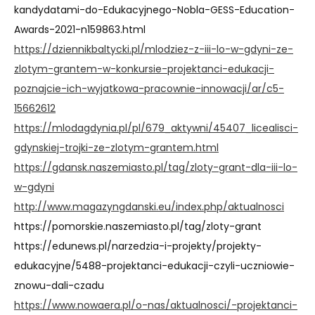
kandydatami-do-Edukacyjnego-Nobla-GESS-Education-
Awards-2021-n159863.html
https://dziennikbaltycki.pl/mlodziez-z-iii-lo-w-gdyni-ze-
zlotym-grantem-w-konkursie-projektanci-edukacji-
poznajcie-ich-wyjatkowa-pracownie-innowacji/ar/c5-
15662612
https://mlodagdynia.pl/pl/679_aktywni/45407_licealisci-
gdynskiej-trojki-ze-zlotym-grantem.html
https://gdansk.naszemiasto.pl/tag/zloty-grant-dla-iii-lo-
w-gdyni
http://www.magazyngdanski.eu/index.php/aktualnosci
https://pomorskie.naszemiasto.pl/tag/zloty-grant
https://edunews.pl/narzedzia-i-projekty/projekty-
edukacyjne/5488-projektanci-edukacji-czyli-uczniowie-
znowu-dali-czadu
https://www.nowaera.pl/o-nas/aktualnosci/-projektanci-