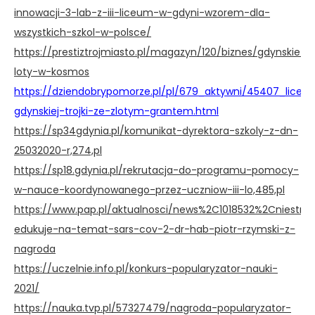
innowacji-3-lab-z-iii-liceum-w-gdyni-wzorem-dla-
wszystkich-szkol-w-polsce/
https://prestiztrojmiasto.pl/magazyn/120/biznes/gdynskie-
loty-w-kosmos
https://dziendobrypomorze.pl/pl/679_aktywni/45407_liceali
gdynskiej-trojki-ze-zlotym-grantem.html
https://sp34gdynia.pl/komunikat-dyrektora-szkoly-z-dn-
25032020-r,274,pl
https://sp18.gdynia.pl/rekrutacja-do-programu-pomocy-
w-nauce-koordynowanego-przez-uczniow-iii-lo,485,pl
https://www.pap.pl/aktualnosci/news%2C1018532%2Cniestru
edukuje-na-temat-sars-cov-2-dr-hab-piotr-rzymski-z-
nagroda
https://uczelnie.info.pl/konkurs-popularyzator-nauki-
2021/
https://nauka.tvp.pl/57327479/nagroda-popularyzator-