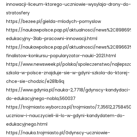
innowacji-liceum-ktorego-uczniowie-wysylaja-drony-do-
stratosfery
https://bezee.pl/gielda-mlodych-pomyslow
https://naukawpolsce.pap.pl/aktualnosci/news%2C89869%
edukacyjny-3lab-pracowni-innowacji.html
https://naukawpolsce.pap.pl/aktualnosci/news%2C89663%
finalistow-konkursu-popularyzator-nauki-2021.html
https://www.newsweek.pl/polska/spoleczenstwo/najlepsza-
szkola-w-polsce-znajduje-sie-w-gdyni-szkola-do-ktorej-
chce-sie-chodzic/e281b9q
https://www.gdynia.pl/nauka-2,7718/gdynscy-kandydaci-
do-edukacyjnego-nobla,560037
https://trojmiasto.wyborcza.pl/trojmiasto/7,35612,27584502,p
uczniow-i-nauczycieli-iii-lo-w-gdyni-kandydatem-do-
edukacyjnego.html
https://nauka.trojmiasto.pl/Gdynscy-uczniowie-