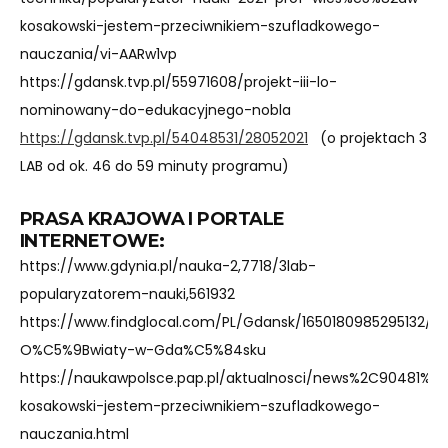
kosakowski-jestem-przeciwnikiem-szufladkowego-
nauczania/vi-AARw1vp
https://gdansk.tvp.pl/55971608/projekt-iii-lo-
nominowany-do-edukacyjnego-nobla
https://gdansk.tvp.pl/54048531/28052021
(o projektach 3
LAB od ok. 46 do 59 minuty programu)
PRASA KRAJOWA I PORTALE
INTERNETOWE:
https://www.gdynia.pl/nauka-2,7718/3lab-
popularyzatorem-nauki,561932
https://www.findglocal.com/PL/Gdansk/1650180985295132/K
O%C5%9Bwiaty-w-Gda%C5%84sku
https://naukawpolsce.pap.pl/aktualnosci/news%2C90481%2
kosakowski-jestem-przeciwnikiem-szufladkowego-
nauczania.html