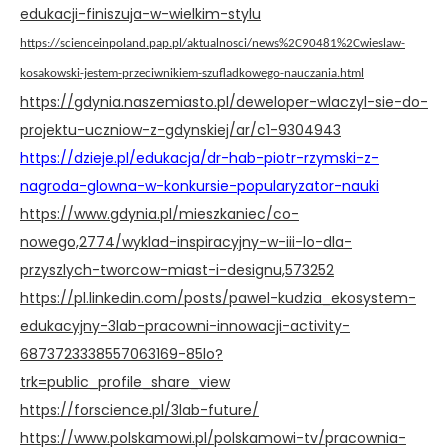
edukacji-finiszuja-w-wielkim-stylu
https://scienceinpoland.pap.pl/aktualnosci/news%2C90481%2Cwieslaw-
kosakowski-jestem-przeciwnikiem-szufladkowego-nauczania.html
https://gdynia.naszemiasto.pl/deweloper-wlaczyl-sie-do-
projektu-uczniow-z-gdynskiej/ar/c1-9304943
https://dzieje.pl/edukacja/dr-hab-piotr-rzymski-z-
nagroda-glowna-w-konkursie-popularyzator-nauki
https://www.gdynia.pl/mieszkaniec/co-
nowego,2774/wyklad-inspiracyjny-w-iii-lo-dla-
przyszlych-tworcow-miast-i-designu,573252
https://pl.linkedin.com/posts/pawel-kudzia_ekosystem-
edukacyjny-3lab-pracowni-innowacji-activity-
6873723338557063169-85lo?
trk=public_profile_share_view
https://forscience.pl/3lab-future/
https://www.polskamowi.pl/polskamowi-tv/pracownia-