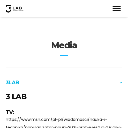
Media
3LAB
3 LAB
TV:
https://www.msn.com/pl-pl/wiadomosci/nauka-i-
technika/popularyzator-nauki-2021-prof-wies%c5%82aw-