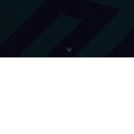
3 It - 3 Card
,
3 It - 3 NAV
,
3 It - Jit Agile
,
3-SAT
,
3-SAT2
,
3CLASS
,
Art + Garden - Dziki Zakątek
,
Art + Studio
,
Art +
Studio - Kierunek Zwiedzania
,
Art Ups!
,
BST - Giętkie
Mikroinwazyjne Urządzenie Endoskopowe
,
Czlowiek
,
CZŁOWIEK
,
EML
,
Extremebox
,
Future
,
Hackatony
,
HARC 2020
,
INNE PROJEKTY
,
Inteligentna Apteczka Dla Polarników
,
Interfejs
Mózg - Mózg
,
Kapsuła Z Kontrolowaną Atmosferą
,
Korki.tv
,