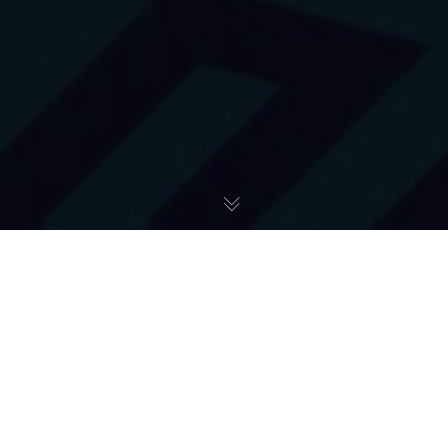
3-SAT
,
3-SAT2
,
3CLASS
,
Art + Studio
,
Art + Studio -
Kierunek Zwiedzania
,
Extremebox
,
FAB LAB
,
Future
,
Miejsce Na
Projekt
,
Pierwsi Widzowie
,
Space
,
Szkolenie TRI LAB
,
Współpraca Z FAB LAB