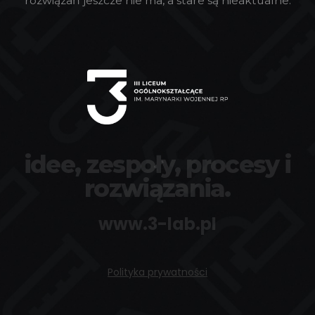
rozwiązań jeszcze nie ma, a stare są nieaktualne.
idee, zespoły, procesy i
rozwiązania.
www.3-lab.pl
Polityka prywatności