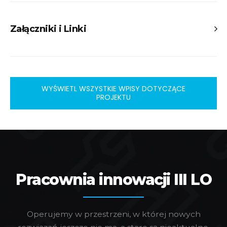
Ksenia Kaniewska – Koordynacja
Maciej Kankowski- Koordynacja
Załączniki i Linki
Sponsorzy:
https://jit-postcard.firebaseapp.com/
JIT team
WYŚWIETL WSZYSTKIE WPISY DOTYCZĄCE
PROJEKTU
Pracownia innowacji III LO
Operujemy w przestrzeni, w której nowych