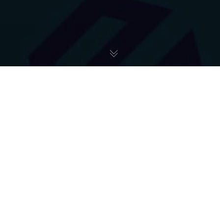
Art + Studio
,
Przebieg Projektu A+
,
Zespół A+
02
SIE 2021