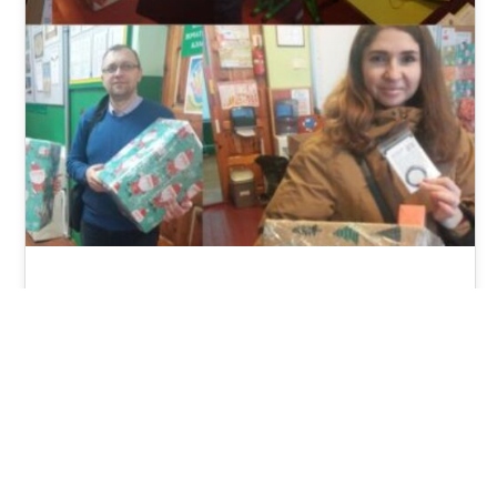
Wyjazd z pomocą do Winnicy w
Ukrainie!
Zachęcamy do obejrzenia prezentacji,
będącej reportażem filmowo-zdjęciowym z
wyjazdu z pomocą zorganizowaną w grudniu
dla szkoły w ukraińskiej Winnicy. Przyjazd…