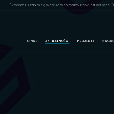
" Zróbmy TO, zanim się okaże, że to co mamy zrobić jest bez sensu" K
O NAS
AKTUALNOŚCI
PROJEKTY
NAGR