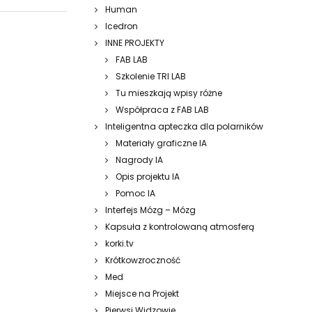
Human
Icedron
INNE PROJEKTY
FAB LAB
Szkolenie TRI LAB
Tu mieszkają wpisy różne
Współpraca z FAB LAB
Inteligentna apteczka dla polarników
Materiały graficzne IA
Nagrody IA
Opis projektu IA
Pomoc IA
Interfejs Mózg – Mózg
Kapsuła z kontrolowaną atmosferą
korki.tv
Krótkowzroczność
Med
Miejsce na Projekt
Pierwsi Widzowie