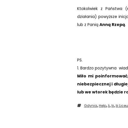
Ktokolwiek z Państwa (
działania) powyższe inic
lub z Panią
Anną Rzepą
.
PS.
1. Bardzo pozytywna wiad
Miło mi poinformować,
niebezpiecznej i długie
lub we wtorek będzie r
Gdynia
,
Help
,
Ii
,
Iii
,
Iii Lic