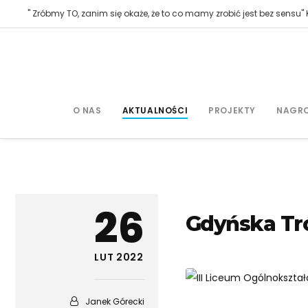
" Zróbmy TO, zanim się okaże, że to co mamy zrobić jest bez sensu" K
O NAS
AKTUALNOŚCI
PROJEKTY
NAGR
26
Gdyńska Tró
LUT 2022
Janek Górecki