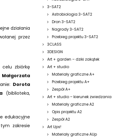
3-SAT2
Astrobiologia 3-SAT2
Dron 3-SAT2
ejne działania
Nagrody 3-SAT2
ołanej przez
Przebieg projektu 3-SAT2
3CLASS
3DESIGN
Art + garden – dziki zakątek
 celu zbiórkę
Art + studio
Materiały graficzne A+
i
Małgorzata
Przebieg projektu A+
Panie:
Dorota
Zespół A+
a
(biblioteka,
Art + studio – kierunek zwiedzania
Materiały graficzne A2
Opis projektu A2
ie edukacyjne
Zespół A2
 tym zakresie
Art Ups!
Materiały graficzne AUp