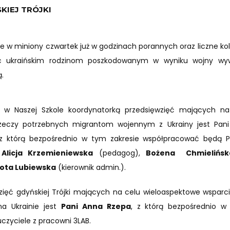
KIEJ TRÓJKI
te w miniony czwartek już w godzinach porannych oraz liczne kol
ukraińskim rodzinom poszkodowanym w wyniku wojny wyw
.
że w Naszej Szkole koordynatorką przedsięwzięć mających na
 rzeczy potrzebnych migrantom wojennym z Ukrainy jest Pan
z którą bezpośrednio w tym zakresie współpracować będą 
,
Alicja Krzemieniewska
(pedagog),
Bożena Chmielińsk
ota Lubiewska
(kierownik admin.).
zięć gdyńskiej Trójki mających na celu wieloaspektowe wsparc
na Ukrainie jest
Pani Anna Rzepa
, z którą bezpośrednio w
zyciele z pracowni 3LAB.