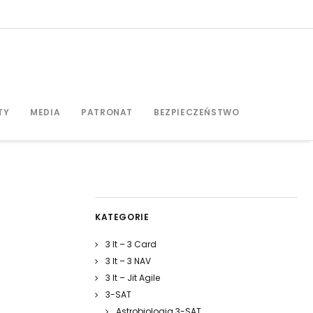
TY
MEDIA
PATRONAT
BEZPIECZEŃSTWO
KATEGORIE
3 It – 3 Card
3 It – 3 NAV
3 It – Jit Agile
3-SAT
Astrobiologia 3-SAT