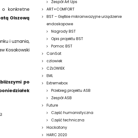
Zespół Art Ups
i o konkretne
ART+COMFORT
BST – Giętkie mikroinwazyjne urządzenie
atą Olszową
endoskopowe
Nagrody BST
Opis projektu BST
nku i uznania,
Pomoc BST
aw Kosakowski
CanSat
czlowiek
CZŁOWIEK
EML
bliższymi po
Extremebox
 poniedziałek
Przebieg projektu ASB
Zespół ASB
Future
Część humanistyczna
a
Część techniczna
Hackatony
HARC 2020