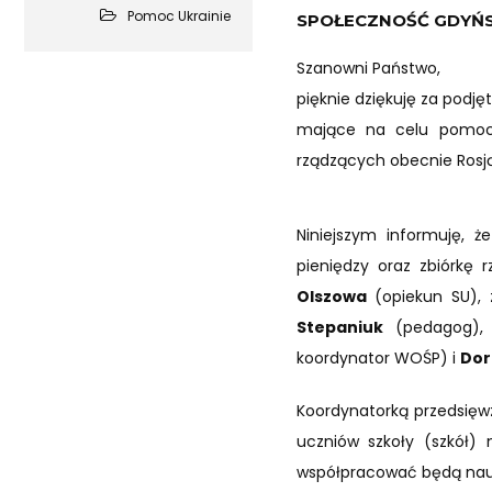
Pomoc Ukrainie
SPOŁECZNOŚĆ GDYŃS
Szanowni Państwo,
pięknie dziękuję za podję
mające na celu pomoc 
rządzących obecnie Rosją
Niniejszym informuję, 
pieniędzy oraz zbiórkę
Olszowa
(opiekun SU), 
Stepaniuk
(pedagog)
koordynator WOŚP) i
Dor
Koordynatorką przedsięw
uczniów szkoły (szkół) 
współpracować będą nauc