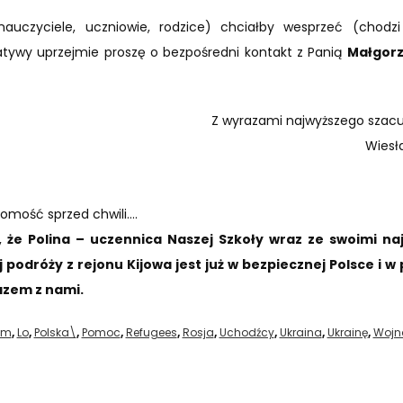
nauczyciele, uczniowie, rodzice) chciałby wesprzeć (chodz
jatywy uprzejmie proszę o bezpośredni kontakt z Panią
Małgorz
Z wyrazami najwyższego szacu
Wiesł
omość sprzed chwili….
 że Polina – uczennica Naszej Szkoły wraz ze swoimi naj
j podróży z rejonu Kijowa jest już w bezpiecznej Polsce i w
azem z nami.
eum
,
Lo
,
Polska\
,
Pomoc
,
Refugees
,
Rosja
,
Uchodźcy
,
Ukraina
,
Ukrainę
,
Wojn