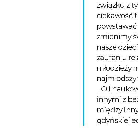
związku z t
ciekawość te
powstawać w
zmienimy ś
nasze dziec
zaufaniu re
młodzieży m
najmłodszym
LO i nauko
innymi z be
między inny
gdyńskiej e