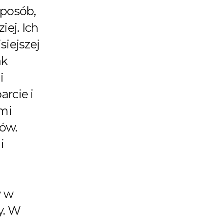
sposób,
iej. Ich
siejszej
ak
i
rcie i
ami
ów.
i
y w
y. W