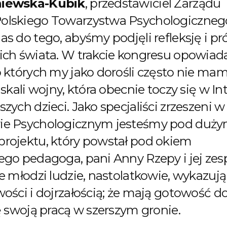
niewska-Kubik
, przedstawiciel Zarządu
olskiego Towarzystwa Psychologicznego
s do tego, abyśmy podjęli refleksję i p
ich świata. W trakcie kongresu opowiadal
o których my jako dorośli często nie ma
 skali wojny, która obecnie toczy się w In
zych dzieci. Jako specjaliści zrzeszeni 
ie Psychologicznym jesteśmy pod duż
rojektu, który powstał pod okiem
ego pedagoga, pani Anny Rzepy i jej zes
e młodzi ludzie, nastolatkowie, wykazują 
wości i dojrzałością; że mają gotowość d
ę swoją pracą w szerszym gronie.