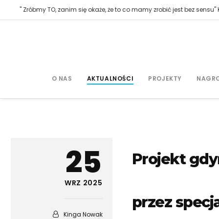
" Zróbmy TO, zanim się okaże, że to co mamy zrobić jest bez sensu" K
O NAS
AKTUALNOŚCI
PROJEKTY
NAGR
25
Projekt gdy
WRZ 2025
przez specj
Kinga Nowak