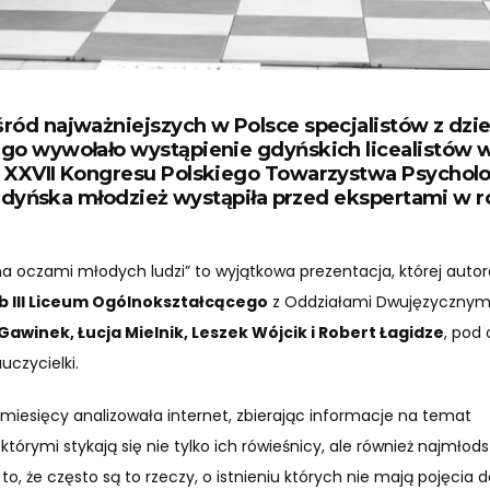
ród najważniejszych w Polsce specjalistów z dzi
go wywołało wystąpienie gdyńskich licealistów w
 XXVII Kongresu Polskiego Towarzystwa Psychol
e gdyńska młodzież wystąpiła przed ekspertami w ro
wna oczami młodych ludzi” to wyjątkowa prezentacja, której auto
b III Liceum Ogólnokształcącego
z Oddziałami Dwujęzycznymi
Gawinek, Łucja Mielnik, Leszek Wójcik i Robert Łagidze
, pod 
auczycielki.
u miesięcy analizowała internet, zbierając informacje na temat
którymi stykają się nie tylko ich rówieśnicy, ale również najmłods
 to, że często są to rzeczy, o istnieniu których nie mają pojęcia d