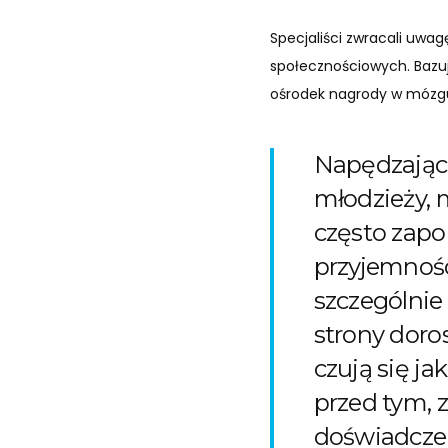
Specjaliści zwracali uwa
społecznościowych. Bazuj
ośrodek nagrody w mózg
Napędzając 
młodzieży, 
często zapo
przyjemnośc
szczególnie
strony doros
czują się ja
przed tym, z
doświadcze