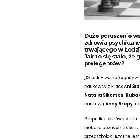
Duże poruszenie wś
zdrowia psychiczne
trwającego w Łodzi
Jak to się stało, ż
prelegentów?
„Skibidi – wojna kognity
naukowcy z Pracowni
3la
Natalia Sikorska, Kuba 
naukową
Anny Rzepy
, n
Grupa licealistów od kilk
niebezpiecznych treści, z 
przedszkolaki. Istotne jest