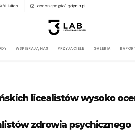
ról Julian
annarzepa@lo3.gdynia.pl
ODY
WSPIERAJĄ NAS
PRZYJACIELE
GALERIA
RAPOR
ńskich licealistów wysoko oce
alistów zdrowia psychicznego