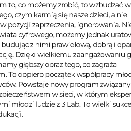
ym to, co możemy zrobić, to wzbudzać w
go, czym karmią się nasze dzieci, a nie
 pozycji zaprzeczenia, ignorowania. Ni
wiata cyfrowego, możemy jednak urato
i budując z nimi prawidłową, dobrą i opa
lację. Dzięki wielkiemu zaangażowaniu 
amy głębszy obraz tego, co zagraża
. To dopiero początek współpracy młodz
wców. Powstaje nowy program związany
zpieczeństwem w sieci, w którym ekspe
mi młodzi ludzie z 3 Lab. To wielki sukc
dukacji.