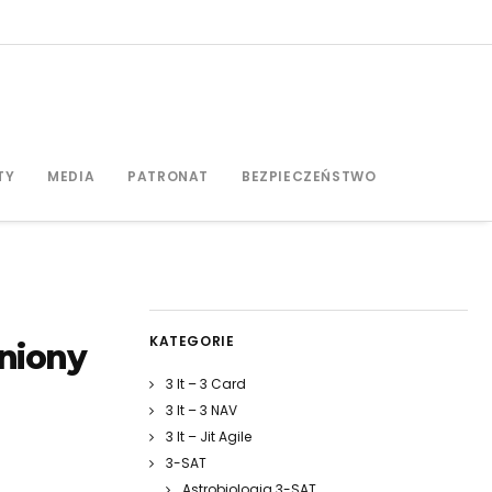
TY
MEDIA
PATRONAT
BEZPIECZEŃSTWO
KATEGORIE
niony
3 It – 3 Card
3 It – 3 NAV
3 It – Jit Agile
3-SAT
Astrobiologia 3-SAT