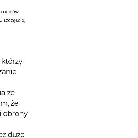
ia mediów
u szczęścia,
 którzy
zanie
a ze
am, że
ci obrony
ez duże