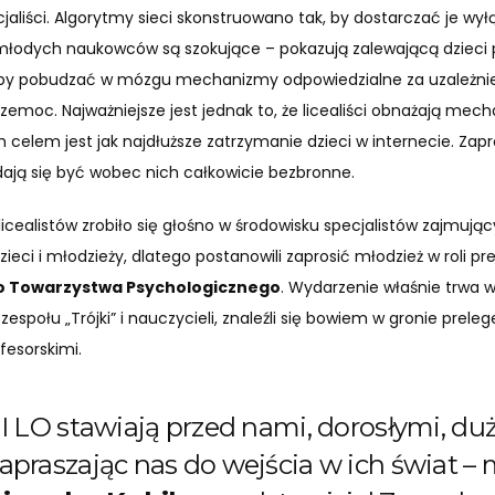
cjaliści. Algorytmy sieci skonstruowano tak, by dostarczać je wył
młodych naukowców są szokujące – pokazują zalewającą dzieci p
aby pobudzać w mózgu mechanizmy odpowiedzialne za uzależni
zemoc. Najważniejsze jest jednak to, że licealiści obnażają mec
 celem jest jak najdłuższe zatrzymanie dzieci w internecie. Zap
 zdają się być wobec nich całkowicie bezbronne.
icealistów zrobiło się głośno w środowisku specjalistów zajmując
ci i młodzieży, dlatego postanowili zaprosić młodzież w roli p
go Towarzystwa Psychologicznego
. Wydarzenie właśnie trwa w
espołu „Trójki” i nauczycieli, znaleźli się bowiem w gronie prele
fesorskimi.
II LO stawiają przed nami, dorosłymi, du
apraszając nas do wejścia w ich świat –