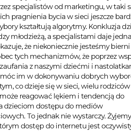
rzez specjalistów od marketingu, w taki 
ch pragnienia bycia w sieci jeszcze bardz
bory kształtują algorytmy. Konkluzja dzi
zy młodzieżą, a specjalistami daje jedn
kazuje, że niekoniecznie jesteśmy bierni 
bec tych mechanizmów, że poprzez wspa
aufania z naszymi dziećmi i nastolatk
óc im w dokonywaniu dobrych wybor
tym, co dzieje się w sieci, wielu rodziców 
może reagować lękiem i tendencją do
ia dzieciom dostępu do mediów
iowych. To jednak nie wystarczy. Żyjem
którym dostęp do internetu jest oczywist