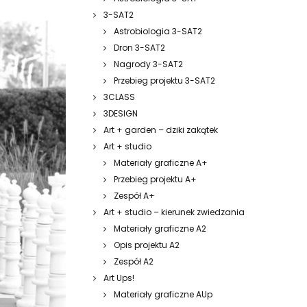
3-SAT2
Astrobiologia 3-SAT2
Dron 3-SAT2
Nagrody 3-SAT2
Przebieg projektu 3-SAT2
3CLASS
3DESIGN
Art + garden – dziki zakątek
Art + studio
Materiały graficzne A+
Przebieg projektu A+
Zespół A+
Art + studio – kierunek zwiedzania
Materiały graficzne A2
Opis projektu A2
Zespół A2
Art Ups!
Materiały graficzne AUp