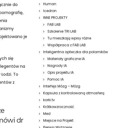
Human
ącznie do
Icedron
ornografię,
INNE PROJEKTY
enia
FAB LAB
hanizmy
Szkolenie TRI LAB
rojektowano je
Tu mieszkają wpisy różne
Współpraca z FAB LAB
Inteligentna apteczka dla polarników
ych się
Materiały graficzne IA
Nagrody IA
relegentów na
Opis projektu IA
 Łodzi. To
Pomoc IA
gentów z
Interfejs Mózg – Mózg
Kapsuła z kontrolowaną atmosferą
korki.tv
Krótkowzroczność
że
Med
 mówi dr
Miejsce na Projekt
Pierwsi Widzowie