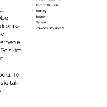
Pomoc Ukrainie
. –
Rakiety
róbę
Różne
Space
i oni o
Zawody Przyszłości
my
ternecie
w Polskim
ym
połu. To
się tak
o