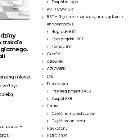
Zespół Art Ups
ART+COMFORT
BST – Giętkie mikroinwazyjne urządzenie
endoskopowe
Nagrody BST
edziny
Opis projektu BST
 trakcie
Pomoc BST
ogicznego.
CanSat
li
czlowiek
CZŁOWIEK
EML
rami są młodzi
Extremebox
 w Gdyni:
Przebieg projektu ASB
opieką
Zespół ASB
Future
Część humanistyczna
Część techniczna
ze dzieci –
Hackatony
orośli –
HARC 2020