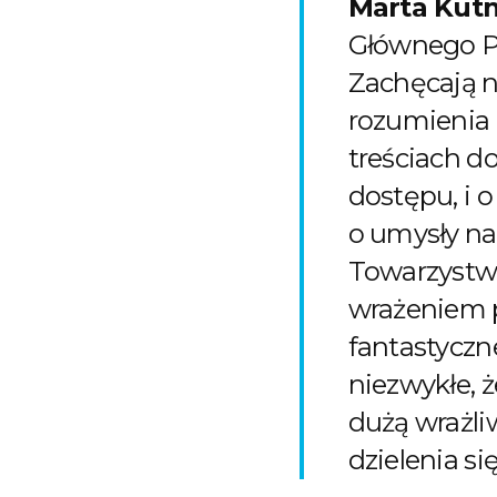
Marta Kut
Głównego P
Zachęcają na
rozumienia 
treściach d
dostępu, i o
o umysły nas
Towarzystw
wrażeniem p
fantastyczn
niezwykłe, ż
dużą wrażli
dzielenia si