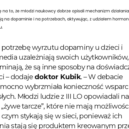
gę na to, że młodzi naukowcy dobrze opisali mechanizm działan
ą na dopaminie i na potrzebach, aktywując, z udziałem hormon
u.
potrzebę wyrzutu dopaminy u dzieci i
media uzależniają swoich użytkowników,
minają, że są inne sposoby na doświadc
i – dodaje
doktor Kubik
. – W debacie
 mocno wybrzmiała konieczność wsparci
łych. Młodzi ludzie z III LO opowiadali n
k „żywe tarcze”, które nie mają możliwoś
 czym stykają się w sieci, ponieważ ich
nia stają się produktem kreowanym prz