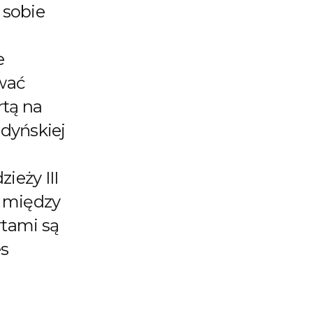
 sobie
e
wać
rtą na
gdyńskiej
ieży III
 między
rtami są
es