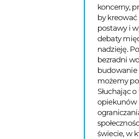
koncerny, p
by kreować i
postawy i wy
debaty międ
nadzieję. Po
bezradni wo
budowanie z
możemy pom
Słuchając o 
opiekunów 
ograniczan
społecznośc
świecie, w 