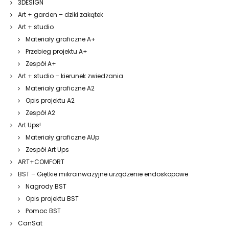
3DESIGN
Art + garden – dziki zakątek
Art + studio
Materiały graficzne A+
Przebieg projektu A+
Zespół A+
Art + studio – kierunek zwiedzania
Materiały graficzne A2
Opis projektu A2
Zespół A2
Art Ups!
Materiały graficzne AUp
Zespół Art Ups
ART+COMFORT
BST – Giętkie mikroinwazyjne urządzenie endoskopowe
Nagrody BST
Opis projektu BST
Pomoc BST
CanSat