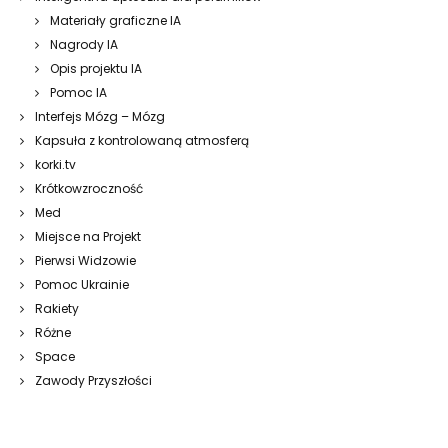
Materiały graficzne IA
Nagrody IA
Opis projektu IA
Pomoc IA
Interfejs Mózg – Mózg
Kapsuła z kontrolowaną atmosferą
korki.tv
Krótkowzroczność
Med
Miejsce na Projekt
Pierwsi Widzowie
Pomoc Ukrainie
Rakiety
Różne
Space
Zawody Przyszłości