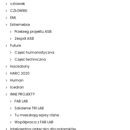
czlowiek
CZŁOWIEK
EML
Extremebox
Przebieg projektu ASB
Zespół ASB
Future
Część humanistyczna
Część techniczna
Hackatony
HARC 2020
Human
Icedron
INNE PROJEKTY
FAB LAB
Szkolenie TRI LAB
Tu mieszkają wpisy różne
Współpraca z FAB LAB
Inteligentna apteczka dla polarników