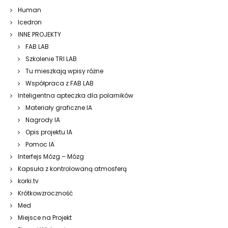
Human
Icedron
INNE PROJEKTY
FAB LAB
Szkolenie TRI LAB
Tu mieszkają wpisy różne
Współpraca z FAB LAB
Inteligentna apteczka dla polarników
Materiały graficzne IA
Nagrody IA
Opis projektu IA
Pomoc IA
Interfejs Mózg – Mózg
Kapsuła z kontrolowaną atmosferą
korki.tv
Krótkowzroczność
Med
Miejsce na Projekt