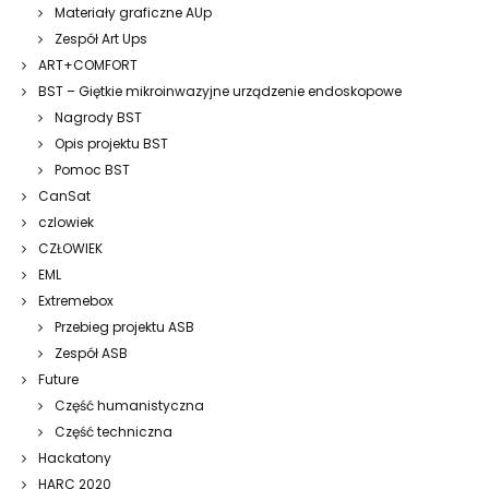
Materiały graficzne AUp
Zespół Art Ups
ART+COMFORT
BST – Giętkie mikroinwazyjne urządzenie endoskopowe
Nagrody BST
Opis projektu BST
Pomoc BST
CanSat
czlowiek
CZŁOWIEK
EML
Extremebox
Przebieg projektu ASB
Zespół ASB
Future
Część humanistyczna
Część techniczna
Hackatony
HARC 2020