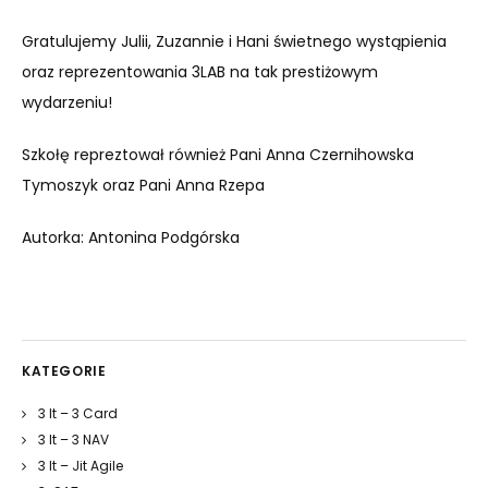
Gratulujemy Julii, Zuzannie i Hani świetnego wystąpienia
oraz reprezentowania 3LAB na tak prestiżowym
wydarzeniu!
Szkołę repreztował również Pani Anna Czernihowska
Tymoszyk oraz Pani Anna Rzepa
Autorka: Antonina Podgórska
KATEGORIE
3 It – 3 Card
3 It – 3 NAV
3 It – Jit Agile