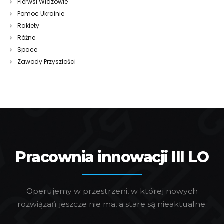
Pierwsi Widzowie
Pomoc Ukrainie
Rakiety
Różne
Space
Zawody Przyszłości
Pracownia innowacji III LO
Operujemy w przestrzeni, w której nowych
rozwiązań jeszcze nie ma, a stare są nieaktualne.