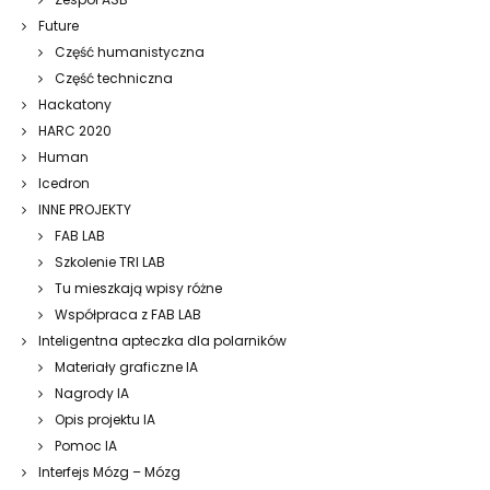
Future
Część humanistyczna
Część techniczna
Hackatony
HARC 2020
Human
Icedron
INNE PROJEKTY
FAB LAB
Szkolenie TRI LAB
Tu mieszkają wpisy różne
Współpraca z FAB LAB
Inteligentna apteczka dla polarników
Materiały graficzne IA
Nagrody IA
Opis projektu IA
Pomoc IA
Interfejs Mózg – Mózg