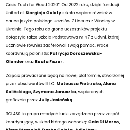
Crisis Tech for Good 2020”. Od 2022 roku, dzięki fundacji
United all
Siergieja Gelety
szkoła wspiera również w
nauce języka polskiego uczniów 7 Liceum z Winnicy w
Ukrainie. Tego roku do grona uczestników projektu
dołączyła także Szkoła Podstawowa nr 47 z Gdyni, której
uczniowie również zaoferowali swoją pomoc. Prace
koordynują polonistki:
Patrycja Doroszewska-
Olender
oraz
Beata Fiszer.
Zajęcia prowadzone będą na nowej platformie, stworzonej
przez absolwentów III LO:
Mateusza Pietrzaka, Alana
Solińskiego, Szymona Januszka
, wspieranych
graficznie przez
Julię Jasieńską.
3CLASS to grupa młodych ludzi zarządzana przez zespół
koordynujący, w skład którego wchodzą:
Gaia Di Marco,
Kiara Stempień, Dasha Geleta, Julia Ihm-