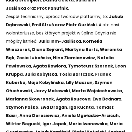
Jasiśnka
oraz
Prot Panufnik.
Zespół techniczny, oprócz twórców platformy, to:
Jakub
Dąbrowski, Emil Struś oraz Piotr Guziński.
A oto nasi
wolontariusze, bez których projekt w Spilno Gdynia nie
mógłby istnieć:
Julia Ihm-Jasińska, Kornelia
Wieczorek, Diana Sejrant, Martyna Bartz, Weronika
Bąk, Zosia Lubańska, Nina Ziemianowicz, Natalia
Pawłowska, Agata Rawiora, Tymoteusz Szornak, Leon
Kruppa, Julia Kobylska, Tosia Bartczak, Franek
Kuberka, Maja Kobylińska, Lilly Maczan, Szymon
Głuchowski, Jerzy Makowski, Marta Wojciechowska,
Marianna Skowronek, Agata Roucova, Ewa Bednarz,
Szymon Paśko, Ewa Dragan, Iga Kuchta, Tomasz
Basir, Anna Deresiewicz, Aniela Mgeładze-Arcicuh,
Wiktor Bogucki, Igor Jopek, Maria Iwanowska, Maria
Gryglewska, Jakub Kamiński, Błażej Kotwicki, Andrzej