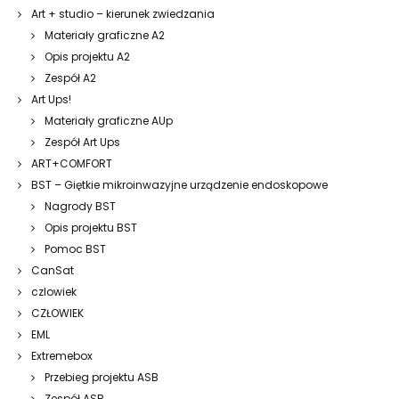
Art + studio – kierunek zwiedzania
Materiały graficzne A2
Opis projektu A2
Zespół A2
Art Ups!
Materiały graficzne AUp
Zespół Art Ups
ART+COMFORT
BST – Giętkie mikroinwazyjne urządzenie endoskopowe
Nagrody BST
Opis projektu BST
Pomoc BST
CanSat
czlowiek
CZŁOWIEK
EML
Extremebox
Przebieg projektu ASB
Zespół ASB