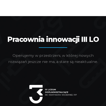
Pracownia innowacji III LO
Operujemy w przestrzeni, w której nowych
rozwiązań jeszcze nie ma, a stare są nieaktualne.