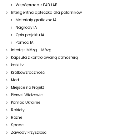
Współpraca z FAB LAB
Inteligentna apteczka dla polarników
Materiały graficzne IA
Nagrody IA
Opis projektu IA
Pomoc IA
Interfejs Mózg – Mózg
Kapsuła z kontrolowaną atmosferą
korki.tv
Krótkowzroczność
Med
Miejsce na Projekt
Pierwsi Widzowie
Pomoc Ukrainie
Rakiety
Różne
Space
Zawody Przyszłości