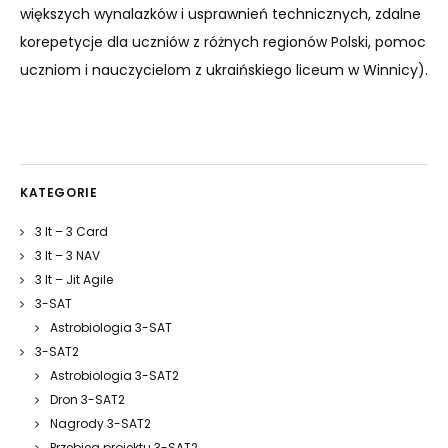
większych wynalazków i usprawnień technicznych, zdalne
korepetycje dla uczniów z różnych regionów Polski, pomoc
uczniom i nauczycielom z ukraińskiego liceum w Winnicy).
KATEGORIE
3 It – 3 Card
3 It – 3 NAV
3 It – Jit Agile
3-SAT
Astrobiologia 3-SAT
3-SAT2
Astrobiologia 3-SAT2
Dron 3-SAT2
Nagrody 3-SAT2
Przebieg projektu 3-SAT2