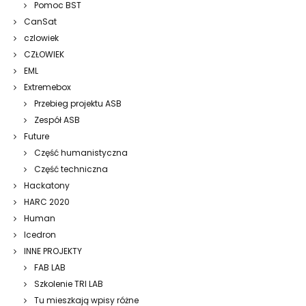
Pomoc BST
CanSat
czlowiek
CZŁOWIEK
EML
Extremebox
Przebieg projektu ASB
Zespół ASB
Future
Część humanistyczna
Część techniczna
Hackatony
HARC 2020
Human
Icedron
INNE PROJEKTY
FAB LAB
Szkolenie TRI LAB
Tu mieszkają wpisy różne