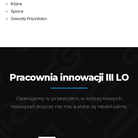
Różne
Space
Zawody Przyszłości
Pracownia innowacji III LO
Operujemy w przestrzeni, w której nowych
rozwiązań jeszcze nie ma, a stare są nieaktualne.