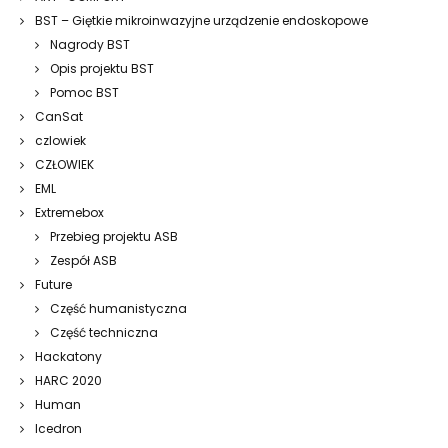
BST – Giętkie mikroinwazyjne urządzenie endoskopowe
Nagrody BST
Opis projektu BST
Pomoc BST
CanSat
czlowiek
CZŁOWIEK
EML
Extremebox
Przebieg projektu ASB
Zespół ASB
Future
Część humanistyczna
Część techniczna
Hackatony
HARC 2020
Human
Icedron