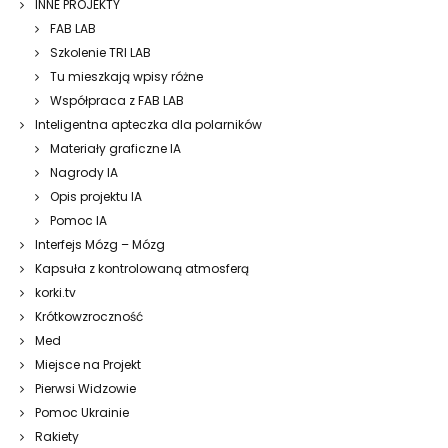
INNE PROJEKTY
FAB LAB
Szkolenie TRI LAB
Tu mieszkają wpisy różne
Współpraca z FAB LAB
Inteligentna apteczka dla polarników
Materiały graficzne IA
Nagrody IA
Opis projektu IA
Pomoc IA
Interfejs Mózg – Mózg
Kapsuła z kontrolowaną atmosferą
korki.tv
Krótkowzroczność
Med
Miejsce na Projekt
Pierwsi Widzowie
Pomoc Ukrainie
Rakiety