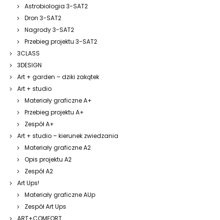
Astrobiologia 3-SAT2
Dron 3-SAT2
Nagrody 3-SAT2
Przebieg projektu 3-SAT2
3CLASS
3DESIGN
Art + garden – dziki zakątek
Art + studio
Materiały graficzne A+
Przebieg projektu A+
Zespół A+
Art + studio – kierunek zwiedzania
Materiały graficzne A2
Opis projektu A2
Zespół A2
Art Ups!
Materiały graficzne AUp
Zespół Art Ups
ART+COMFORT