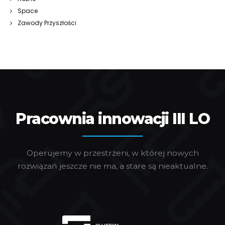
Space
Zawody Przyszłości
Pracownia innowacji III LO
Operujemy w przestrzeni, w której nowych
rozwiązań jeszcze nie ma, a stare są nieaktualne.