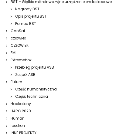
BST – Giętkie mikroinwazyjne urządzenie endoskopowe
Nagrody BST
Opis projektu BST
Pomoc BST
CanSat
czlowiek
CZŁOWIEK
EML
Extremebox
Przebieg projektu ASB
Zespół ASB
Future
Część humanistyczna
Część techniczna
Hackatony
HARC 2020
Human
Icedron
INNE PROJEKTY