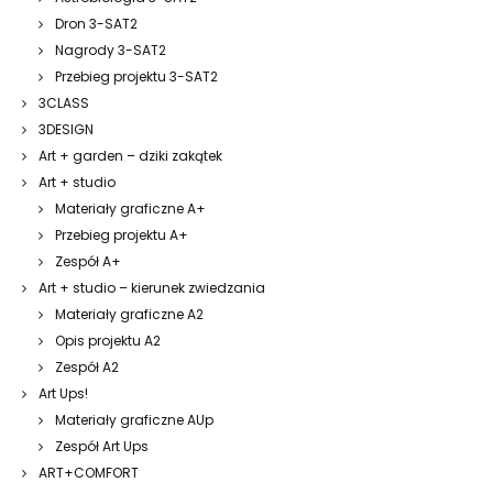
Dron 3-SAT2
Nagrody 3-SAT2
Przebieg projektu 3-SAT2
3CLASS
3DESIGN
Art + garden – dziki zakątek
Art + studio
Materiały graficzne A+
Przebieg projektu A+
Zespół A+
Art + studio – kierunek zwiedzania
Materiały graficzne A2
Opis projektu A2
Zespół A2
Art Ups!
Materiały graficzne AUp
Zespół Art Ups
ART+COMFORT