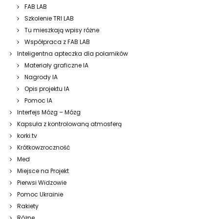
FAB LAB
Szkolenie TRI LAB
Tu mieszkają wpisy różne
Współpraca z FAB LAB
Inteligentna apteczka dla polarników
Materiały graficzne IA
Nagrody IA
Opis projektu IA
Pomoc IA
Interfejs Mózg – Mózg
Kapsuła z kontrolowaną atmosferą
korki.tv
Krótkowzroczność
Med
Miejsce na Projekt
Pierwsi Widzowie
Pomoc Ukrainie
Rakiety
Różne