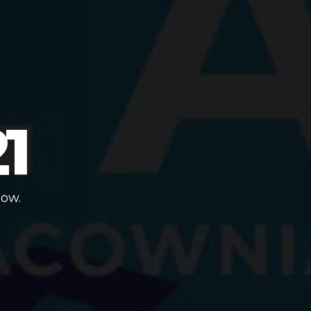
1
low.