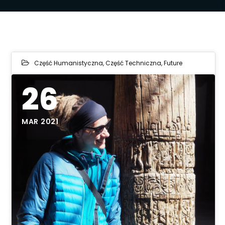
Część Humanistyczna
,
Część Techniczna
,
Future
26
MAR 2021