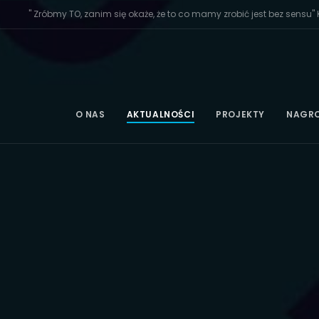
" Zróbmy TO, zanim się okaże, że to co mamy zrobić jest bez sensu" K
O NAS
AKTUALNOŚCI
PROJEKTY
NAGR