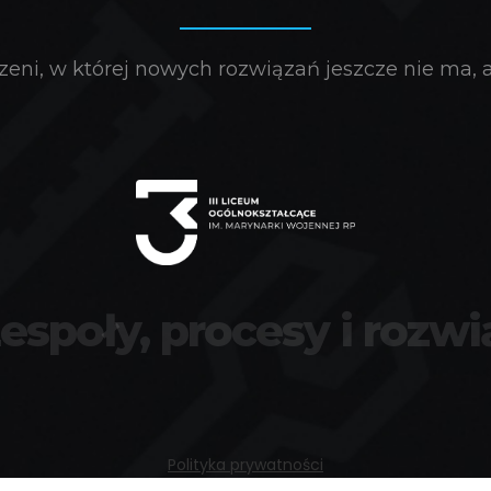
eni, w której nowych rozwiązań jeszcze nie ma, a 
zespoły, procesy i rozwi
Polityka prywatności