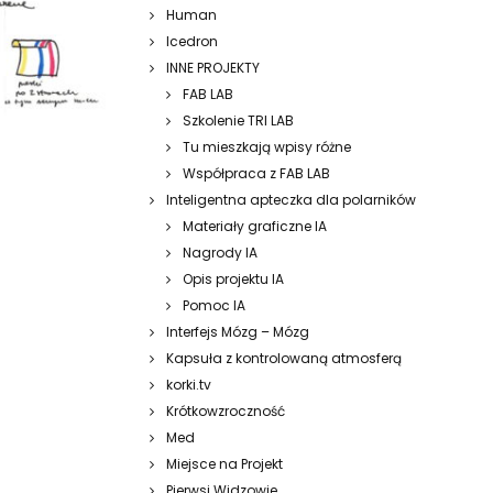
Human
Icedron
INNE PROJEKTY
FAB LAB
Szkolenie TRI LAB
Tu mieszkają wpisy różne
Współpraca z FAB LAB
Inteligentna apteczka dla polarników
Materiały graficzne IA
Nagrody IA
Opis projektu IA
Pomoc IA
Interfejs Mózg – Mózg
Kapsuła z kontrolowaną atmosferą
korki.tv
Krótkowzroczność
Med
Miejsce na Projekt
Pierwsi Widzowie