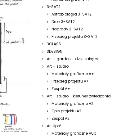
3-SAT2
Astrobiologia 3-SAT2
Dron 3-SAT2
Nagrody 3-SAT2
Przebieg projektu 3-SAT2
3CLASS
3DESIGN
Art + garden – dziki zakątek
Art + studio
Materiały graficzne A+
Przebieg projektu A+
Zespół A+
Art + studio – kierunek zwiedzania
Materiały graficzne A2
Opis projektu A2
Zespół A2
Art Ups!
Materiały graficzne AUp