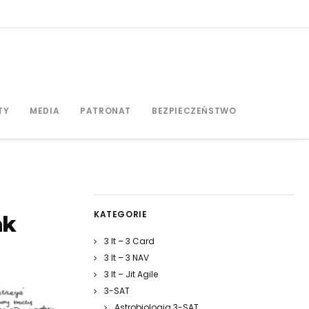
TY
MEDIA
PATRONAT
BEZPIECZEŃSTWO
KATEGORIE
ak
3 It – 3 Card
3 It – 3 NAV
3 It – Jit Agile
3-SAT
Astrobiologia 3-SAT