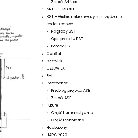
Zespół Art Ups
ART+COMFORT
BST – Giętkie mikroinwazyjne urządzenie
endoskopowe
Nagrody BST
Opis projektu BST
Pomoc BST
CanSat
czlowiek
CZŁOWIEK
EML
Extremebox
Przebieg projektu ASB
Zespół ASB
Future
Część humanistyczna
Część techniczna
Hackatony
HARC 2020