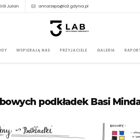
ról Julian
annarzepa@lo3.gdynia.pl
ODY
WSPIERAJĄ NAS
PRZYJACIELE
GALERIA
RAPOR
abowych podkładek Basi Mind