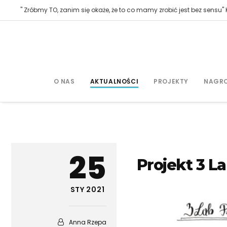
" Zróbmy TO, zanim się okaże, że to co mamy zrobić jest bez sensu" K
O NAS
AKTUALNOŚCI
PROJEKTY
NAGR
25
Projekt 3 L
STY 2021
Anna Rzepa