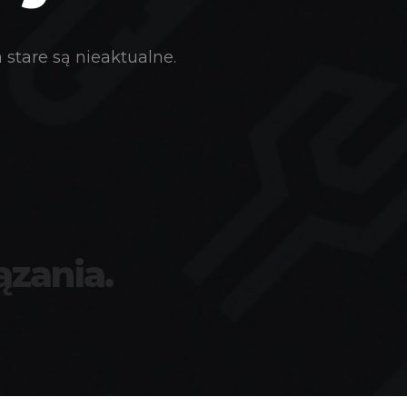
stare są nieaktualne.
ązania.