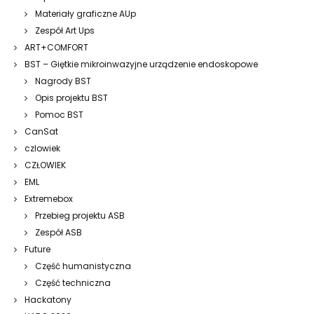
Materiały graficzne AUp
Zespół Art Ups
ART+COMFORT
BST – Giętkie mikroinwazyjne urządzenie endoskopowe
Nagrody BST
Opis projektu BST
Pomoc BST
CanSat
czlowiek
CZŁOWIEK
EML
Extremebox
Przebieg projektu ASB
Zespół ASB
Future
Część humanistyczna
Część techniczna
Hackatony