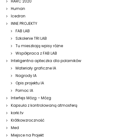
HARC 2020
Human
Icedron
INNE PROJEKTY
FAB LAB
Szkolenie TRI LAB
Tu mieszkają wpisy różne
Współpraca z FAB LAB
Inteligentna apteczka dla polarników
Materiały graficzne IA
Nagrody IA
Opis projektu IA
Pomoc IA
Interfejs Mózg – Mózg
Kapsuła z kontrolowaną atmosferą
korki.tv
Krótkowzroczność
Med
Miejsce na Projekt