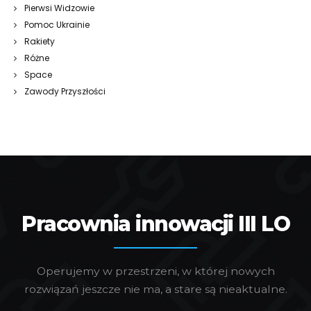
Pierwsi Widzowie
Pomoc Ukrainie
Rakiety
Różne
Space
Zawody Przyszłości
Pracownia innowacji III LO
Operujemy w przestrzeni, w której nowych
rozwiązań jeszcze nie ma, a stare są nieaktualne.