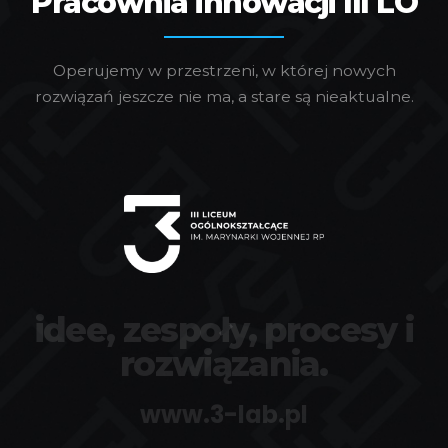
Pracownia innowacji III LO
Operujemy w przestrzeni, w której nowych
rozwiązań jeszcze nie ma, a stare są nieaktualne.
idee, zespoły, procesy i
rozwiązania.
www.3-lab.pl