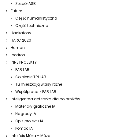
Zespół ASB
Future
Część humanistyczna
Część techniczna
Hackatony
HARC 2020
Human
Icedron
INNE PROJEKTY
FAB LAB
Szkolenie TRI LAB
Tu mieszkają wpisy różne
Współpraca z FAB LAB
Inteligentna apteczka dla polarników
Materiały graficzne IA
Nagrody IA
Opis projektu IA
Pomoc IA
Interfejs Mózg – Mózg