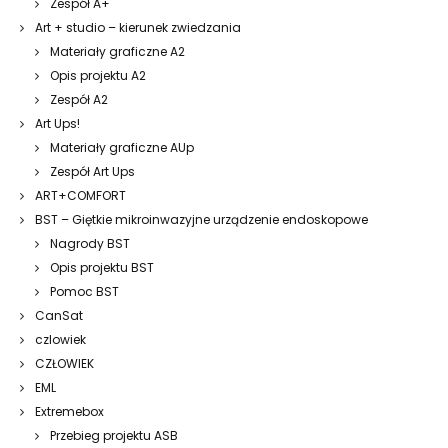
Zespół A+
Art + studio – kierunek zwiedzania
Materiały graficzne A2
Opis projektu A2
Zespół A2
Art Ups!
Materiały graficzne AUp
Zespół Art Ups
ART+COMFORT
BST – Giętkie mikroinwazyjne urządzenie endoskopowe
Nagrody BST
Opis projektu BST
Pomoc BST
CanSat
czlowiek
CZŁOWIEK
EML
Extremebox
Przebieg projektu ASB