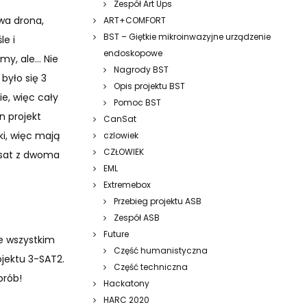
Zespół Art Ups
owa drona,
ART+COMFORT
BST – Giętkie mikroinwazyjne urządzenie
le i
endoskopowe
my, ale… Nie
Nagrody BST
było się 3
Opis projektu BST
ie, więc cały
Pomoc BST
n projekt
CanSat
ki, więc mają
czlowiek
CZŁOWIEK
 3sat z dwoma
EML
Extremebox
Przebieg projektu ASB
Zespół ASB
Future
de wszystkim
Część humanistyczna
ojektu 3-SAT2.
Część techniczna
prób!
Hackatony
HARC 2020