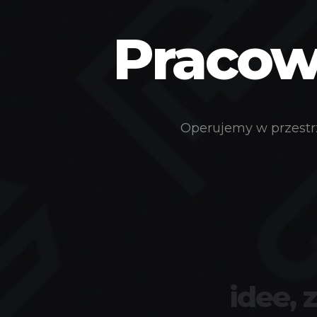
Pracown
Operujemy w przestrz
idee, 