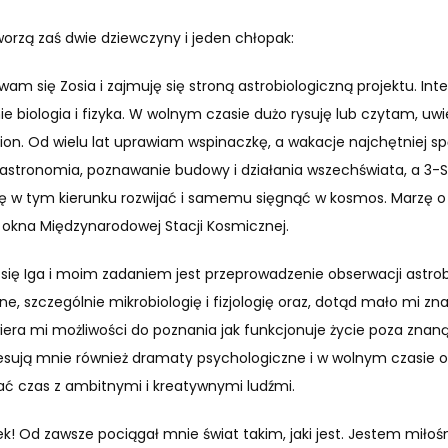
worzą zaś dwie dziewczyny i jeden chłopak:
ywam się Zosia i zajmuję się stroną astrobiologiczną projektu. Int
ie biologia i fizyka. W wolnym czasie dużo rysuję lub czytam, uwi
iction. Od wielu lat uprawiam wspinaczkę, a wakacje najchętniej 
astronomia, poznawanie budowy i działania wszechświata, a 3-
ę w tym kierunku rozwijać i samemu sięgnąć w kosmos. Marzę o
 okna Międzynarodowej Stacji Kosmicznej.
m się Iga i moim zadaniem jest przeprowadzenie obserwacji astro
ne, szczególnie mikrobiologię i fizjologię oraz, dotąd mało mi zn
wiera mi możliwości do poznania jak funkcjonuje życie poza zna
resują mnie również dramaty psychologiczne i w wolnym czasie
zać czas z ambitnymi i kreatywnymi ludźmi.
ek! Od zawsze pociągał mnie świat takim, jaki jest. Jestem miłośni