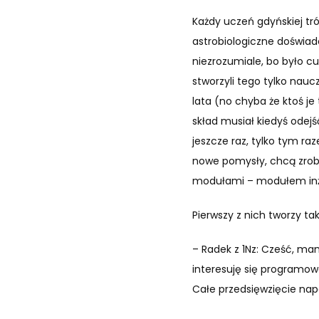
Każdy uczeń gdyńskiej tró
astrobiologiczne doświadc
niezrozumiale, bo było c
stworzyli tego tylko nauc
lata (no chyba że ktoś je 
skład musiał kiedyś odej
jeszcze raz, tylko tym ra
nowe pomysły, chcą zrobi
modułami – modułem inży
Pierwszy z nich tworzy ta
– Radek z 1Nz: Cześć, mam
interesuję się programowa
Całe przedsięwzięcie nap