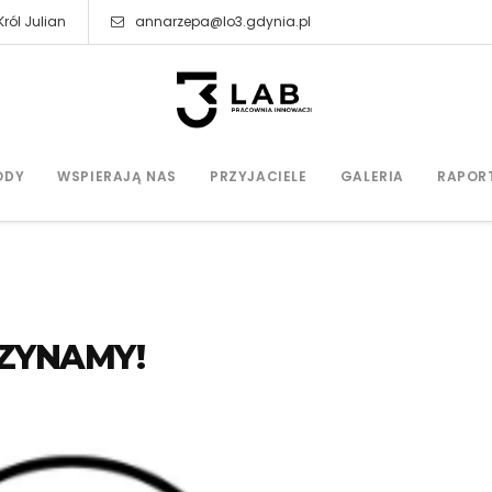
ról Julian
annarzepa@lo3.gdynia.pl
ODY
WSPIERAJĄ NAS
PRZYJACIELE
GALERIA
RAPOR
CZYNAMY!