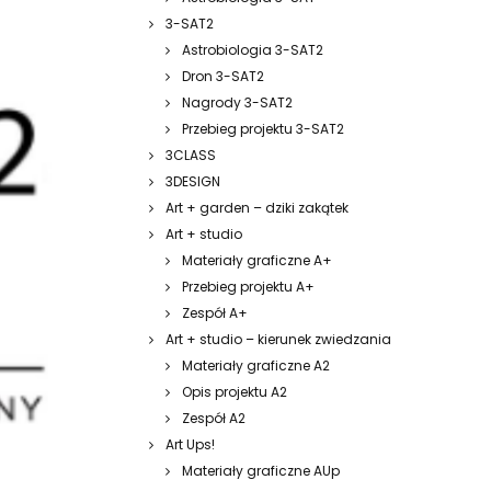
3-SAT2
Astrobiologia 3-SAT2
Dron 3-SAT2
Nagrody 3-SAT2
Przebieg projektu 3-SAT2
3CLASS
3DESIGN
Art + garden – dziki zakątek
Art + studio
Materiały graficzne A+
Przebieg projektu A+
Zespół A+
Art + studio – kierunek zwiedzania
Materiały graficzne A2
Opis projektu A2
Zespół A2
Art Ups!
Materiały graficzne AUp