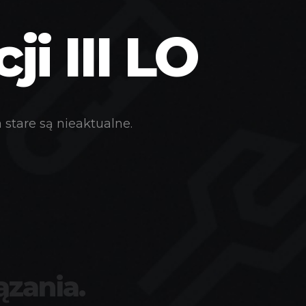
i III LO
stare są nieaktualne.
ązania.