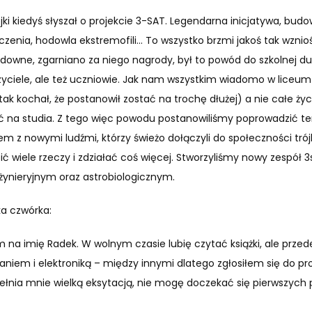
jki kiedyś słyszał o projekcie 3-SAT. Legendarna inicjatywa, bud
zenia, hodowla ekstremofili… To wszystko brzmi jakoś tak wznioś
udowne, zgarniano za niego nagrody, był to powód do szkolnej du
zyciele, ale też uczniowie. Jak nam wszystkim wiadomo w liceum 
tak kochał, że postanowił zostać na trochę dłużej) a nie całe życ
ść na studia. Z tego więc powodu postanowiliśmy poprowadzić te
zem z nowymi ludźmi, którzy świeżo dołączyli do społeczności trój
ć wiele rzeczy i zdziałać coś więcej. Stworzyliśmy nowy zespół
nieryjnym oraz astrobiologicznym.
ka czwórka:
 na imię Radek. W wolnym czasie lubię czytać książki, ale prze
niem i elektroniką – między innymi dlatego zgłosiłem się do pr
ełnia mnie wielką eksytacją, nie mogę doczekać się pierwszych 