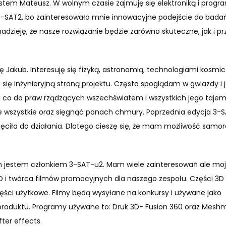
jestem Mateusz. W wolnym czasie zajmuję się elektroniką i prog
3-SAT2, bo zainteresowało mnie innowacyjne podejście do bada
zieję, że nasze rozwiązanie będzie zarówno skuteczne, jak i p
 Jakub. Interesuję się fizyką, astronomią, technologiami kosmic
się inżynieryjną stroną projektu. Często spoglądam w gwiazdy i 
a co do praw rządzących wszechświatem i wszystkich jego taje
e wszystkie oraz sięgnąć ponach chmury. Poprzednia edycja 3-
ęciła do działania. Dlatego cieszę się, że mam możliwość samorea
n jestem członkiem 3-SAT-u2. Mam wiele zainteresowań ale mo
3D i twórca filmów promocyjnych dla naszego zespołu. Części 3D
ęści użytkowe. Filmy będą wysyłane na konkursy i używane jako
roduktu. Programy używane to: Druk 3D- Fusion 360 oraz Meshmi
ter effects.