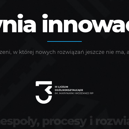
ia innowacj
eni, w której nowych rozwiązań jeszcze nie ma, a 
zespoły, procesy i rozwi