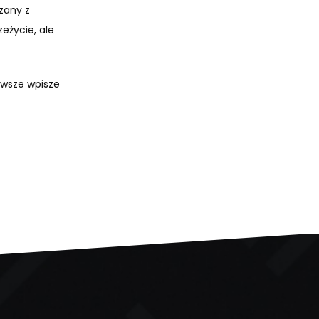
zany z
eżycie, ale
awsze wpisze