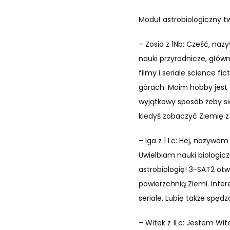
Moduł astrobiologiczny t
– Zosia z 1Nb: Cześć, naz
nauki przyrodnicze, główn
filmy i seriale science f
górach. Moim hobby jest 
wyjątkowy sposób żeby si
kiedyś zobaczyć Ziemię z
– Iga z 1 Lc: Hej, nazywa
Uwielbiam nauki biologicz
astrobiologię! 3-SAT2 ot
powierzchnią Ziemi. Inte
seriale. Lubię także spęd
– Witek z 1Lc: Jestem Wit