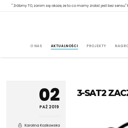
" Zróbmy TO, zanim się okaże, że to co mamy zrobić jest bez sensu" K
O NAS
AKTUALNOŚCI
PROJEKTY
NAGR
02
3-SAT2 ZA
PAŹ 2019
Karolina Kozikowska