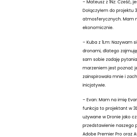
– Mateusz z 1Nz: Cześć, 
Dołączyłem do projektu 
atmosferycznych. Mam nad
ekonomicznie.
– Kuba z 1Lm: Nazywam się
dronami, dlatego zajmuję 
sam sobie zadaję pytani
marzeniem jest poznać j
zainspirowała mnie i zach
inicjatywie.
– Evan: Mam na imię Eva
funkcja to projektant w 
używane w Dronie jako cz
przedstawienie naszego p
Adobe Premier Pro oraz Af