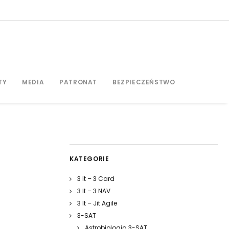
TY
MEDIA
PATRONAT
BEZPIECZEŃSTWO
KATEGORIE
3 It – 3 Card
3 It – 3 NAV
3 It – Jit Agile
3-SAT
Astrobiologia 3-SAT