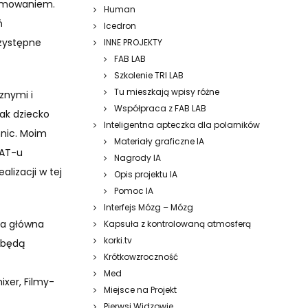
ramowaniem.
Human
ń
Icedron
rzystępne
INNE PROJEKTY
FAB LAB
Szkolenie TRI LAB
Tu mieszkają wpisy różne
znymi i
Współpraca z FAB LAB
jak dziecko
Inteligentna apteczka dla polarników
mnic. Moim
Materiały graficzne IA
SAT-u
Nagrody IA
lizacji w tej
Opis projektu IA
Pomoc IA
Interfejs Mózg – Mózg
ja główna
Kapsuła z kontrolowaną atmosferą
korki.tv
 będą
Krótkowzroczność
Med
xer, Filmy-
Miejsce na Projekt
Pierwsi Widzowie