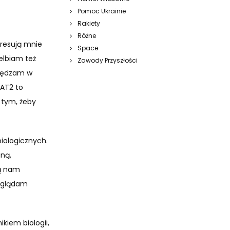
Pomoc Ukrainie
Rakiety
Różne
eresują mnie
Space
elbiam też
Zawody Przyszłości
spędzam w
SAT2 to
 tym, żeby
biologicznych.
aną,
ną nam
 oglądam
kiem biologii,