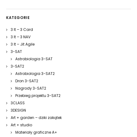
KATEGORIE
3 It – 3 Card
3 It – 3 NAV
3 It – Jit Agile
3-SAT
Astrobiologia 3-SAT
3-SAT2
Astrobiologia 3-SAT2
Dron 3-SAT2
Nagrody 3-SAT2
Przebieg projektu 3-SAT2
3CLASS
3DESIGN
Art + garden – dziki zakątek
Art + studio
Materiały graficzne A+