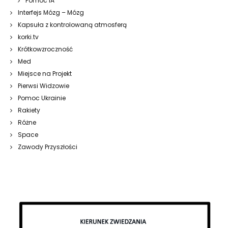
Pomoc IA
Interfejs Mózg – Mózg
Kapsuła z kontrolowaną atmosferą
korki.tv
Krótkowzroczność
Med
Miejsce na Projekt
Pierwsi Widzowie
Pomoc Ukrainie
Rakiety
Różne
Space
Zawody Przyszłości