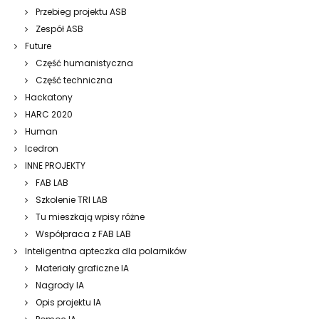
Przebieg projektu ASB
Zespół ASB
Future
Część humanistyczna
Część techniczna
Hackatony
HARC 2020
Human
Icedron
INNE PROJEKTY
FAB LAB
Szkolenie TRI LAB
Tu mieszkają wpisy różne
Współpraca z FAB LAB
Inteligentna apteczka dla polarników
Materiały graficzne IA
Nagrody IA
Opis projektu IA