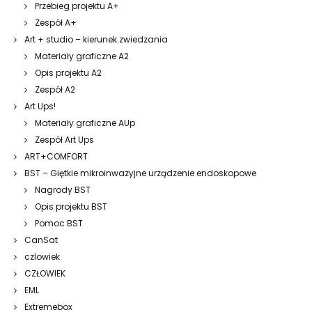
Przebieg projektu A+
Zespół A+
Art + studio – kierunek zwiedzania
Materiały graficzne A2
Opis projektu A2
Zespół A2
Art Ups!
Materiały graficzne AUp
Zespół Art Ups
ART+COMFORT
BST – Giętkie mikroinwazyjne urządzenie endoskopowe
Nagrody BST
Opis projektu BST
Pomoc BST
CanSat
czlowiek
CZŁOWIEK
EML
Extremebox