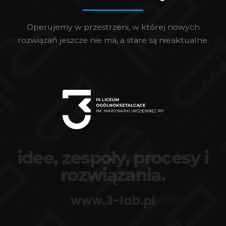
Operujemy w przestrzeni, w której nowych
rozwiązań jeszcze nie ma, a stare są nieaktualne.
idee, zespoły, procesy i
rozwiązania.
www.3-lab.pl