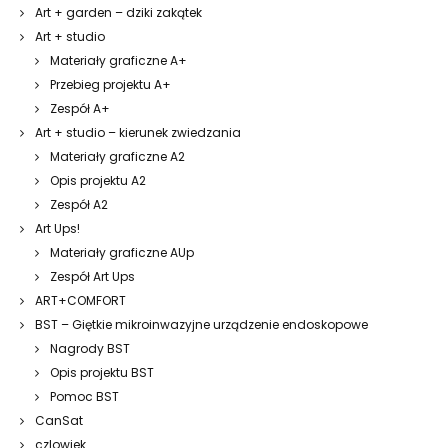
Art + garden – dziki zakątek
Art + studio
Materiały graficzne A+
Przebieg projektu A+
Zespół A+
Art + studio – kierunek zwiedzania
Materiały graficzne A2
Opis projektu A2
Zespół A2
Art Ups!
Materiały graficzne AUp
Zespół Art Ups
ART+COMFORT
BST – Giętkie mikroinwazyjne urządzenie endoskopowe
Nagrody BST
Opis projektu BST
Pomoc BST
CanSat
czlowiek