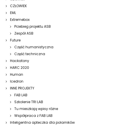
CZŁOWIEK
EML
Extremebox
Przebieg projektu ASB
Zespół ASB
Future
Część humanistyczna
Część techniczna
Hackatony
HARC 2020
Human
Icedron
INNE PROJEKTY
FAB LAB
Szkolenie TRI LAB
Tu mieszkają wpisy różne
Współpraca z FAB LAB
Inteligentna apteczka dla polarników