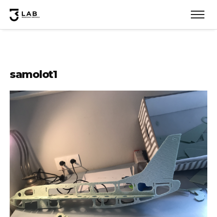
samolot1