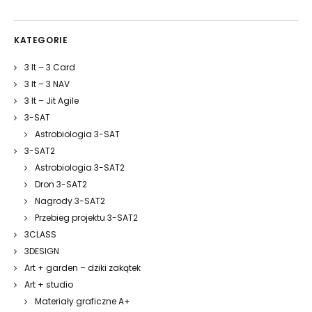
KATEGORIE
3 It – 3 Card
3 It – 3 NAV
3 It – Jit Agile
3-SAT
Astrobiologia 3-SAT
3-SAT2
Astrobiologia 3-SAT2
Dron 3-SAT2
Nagrody 3-SAT2
Przebieg projektu 3-SAT2
3CLASS
3DESIGN
Art + garden – dziki zakątek
Art + studio
Materiały graficzne A+