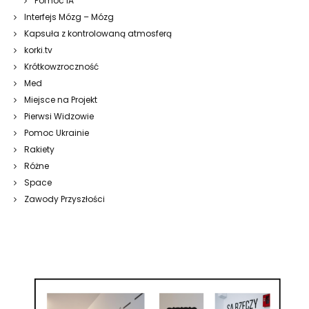
Pomoc IA
Interfejs Mózg – Mózg
Kapsuła z kontrolowaną atmosferą
korki.tv
Krótkowzroczność
Med
Miejsce na Projekt
Pierwsi Widzowie
Pomoc Ukrainie
Rakiety
Różne
Space
Zawody Przyszłości