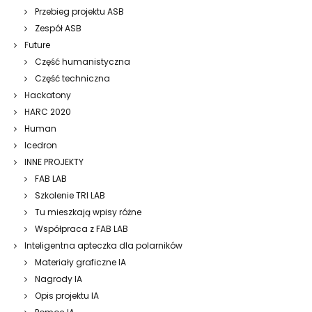
Przebieg projektu ASB
Zespół ASB
Future
Część humanistyczna
Część techniczna
Hackatony
HARC 2020
Human
Icedron
INNE PROJEKTY
FAB LAB
Szkolenie TRI LAB
Tu mieszkają wpisy różne
Współpraca z FAB LAB
Inteligentna apteczka dla polarników
Materiały graficzne IA
Nagrody IA
Opis projektu IA