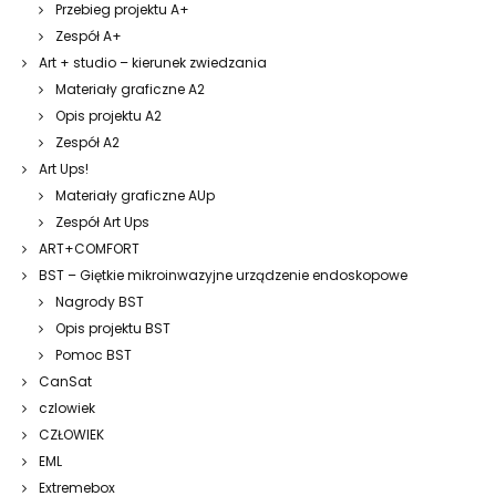
Przebieg projektu A+
Zespół A+
Art + studio – kierunek zwiedzania
Materiały graficzne A2
Opis projektu A2
Zespół A2
Art Ups!
Materiały graficzne AUp
Zespół Art Ups
ART+COMFORT
BST – Giętkie mikroinwazyjne urządzenie endoskopowe
Nagrody BST
Opis projektu BST
Pomoc BST
CanSat
czlowiek
CZŁOWIEK
EML
Extremebox