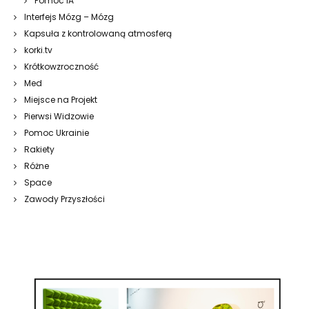
Pomoc IA
Interfejs Mózg – Mózg
Kapsuła z kontrolowaną atmosferą
korki.tv
Krótkowzroczność
Med
Miejsce na Projekt
Pierwsi Widzowie
Pomoc Ukrainie
Rakiety
Różne
Space
Zawody Przyszłości