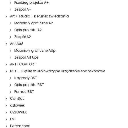
Przebieg projektu A+
Zespół A+
Art + studio – kierunek zwiedzania
Materiały graficzne A2
Opis projektu A2
Zespół A2
Art Ups!
Materiały graficzne AUp
Zespół Art Ups
ART+COMFORT
BST – Giętkie mikroinwazyjne urządzenie endoskopowe
Nagrody BST
Opis projektu BST
Pomoc BST
CanSat
czlowiek
CZŁOWIEK
EML
Extremebox