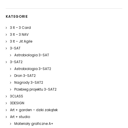
KATEGORIE
3 It – 3 Card
3 It – 3 NAV
3 It – Jit Agile
3-SAT
Astrobiologia 3-SAT
3-SAT2
Astrobiologia 3-SAT2
Dron 3-SAT2
Nagrody 3-SAT2
Przebieg projektu 3-SAT2
3CLASS
3DESIGN
Art + garden – dziki zakątek
Art + studio
Materiały graficzne A+