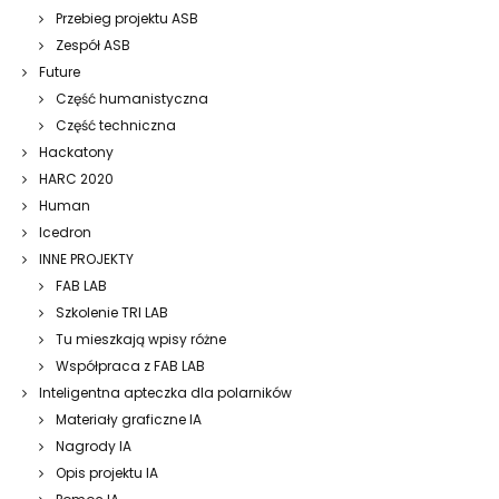
Przebieg projektu ASB
Zespół ASB
Future
Część humanistyczna
Część techniczna
Hackatony
HARC 2020
Human
Icedron
INNE PROJEKTY
FAB LAB
Szkolenie TRI LAB
Tu mieszkają wpisy różne
Współpraca z FAB LAB
Inteligentna apteczka dla polarników
Materiały graficzne IA
Nagrody IA
Opis projektu IA