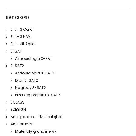
KATEGORIE
3 It – 3 Card
3 It – 3 NAV
3 It – Jit Agile
3-SAT
Astrobiologia 3-SAT
3-SAT2
Astrobiologia 3-SAT2
Dron 3-SAT2
Nagrody 3-SAT2
Przebieg projektu 3-SAT2
3CLASS
3DESIGN
Art + garden – dziki zakątek
Art + studio
Materiały graficzne A+