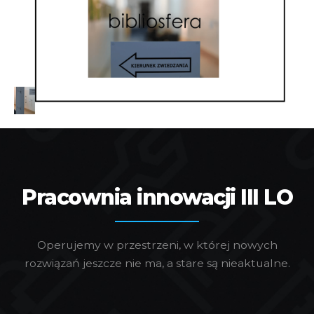
Pracownia innowacji III LO
Operujemy w przestrzeni, w której nowych
rozwiązań jeszcze nie ma, a stare są nieaktualne.