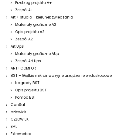
Przebieg projektu A+
Zespół A+
Art + studio – kierunek zwiedzania
Materiały graficzne A2
Opis projektu A2
Zespół A2
Art Ups!
Materiały graficzne AUp
Zespół Art Ups
ART+COMFORT
BST – Giętkie mikroinwazyjne urządzenie endoskopowe
Nagrody BST
Opis projektu BST
Pomoc BST
CanSat
czlowiek
CZŁOWIEK
EML
Extremebox