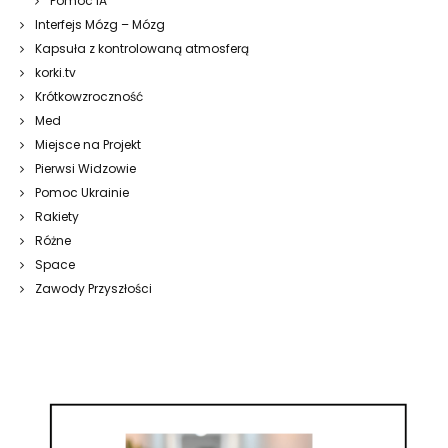
Pomoc IA
Interfejs Mózg – Mózg
Kapsuła z kontrolowaną atmosferą
korki.tv
Krótkowzroczność
Med
Miejsce na Projekt
Pierwsi Widzowie
Pomoc Ukrainie
Rakiety
Różne
Space
Zawody Przyszłości