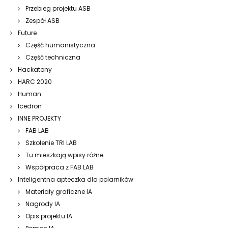
Przebieg projektu ASB
Zespół ASB
Future
Część humanistyczna
Część techniczna
Hackatony
HARC 2020
Human
Icedron
INNE PROJEKTY
FAB LAB
Szkolenie TRI LAB
Tu mieszkają wpisy różne
Współpraca z FAB LAB
Inteligentna apteczka dla polarników
Materiały graficzne IA
Nagrody IA
Opis projektu IA