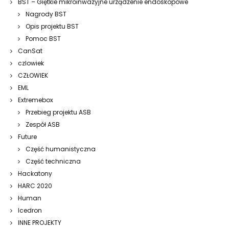
BST – Giętkie mikroinwazyjne urządzenie endoskopowe
Nagrody BST
Opis projektu BST
Pomoc BST
CanSat
czlowiek
CZŁOWIEK
EML
Extremebox
Przebieg projektu ASB
Zespół ASB
Future
Część humanistyczna
Część techniczna
Hackatony
HARC 2020
Human
Icedron
INNE PROJEKTY