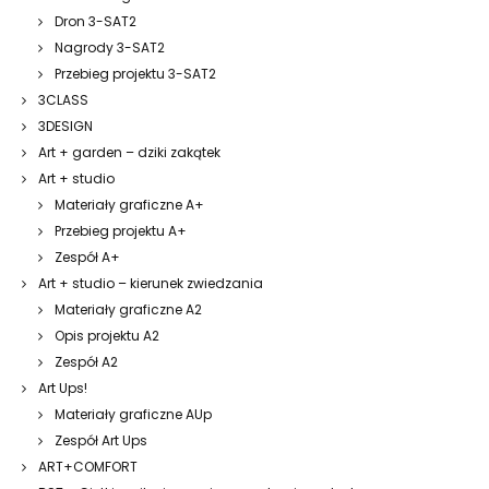
Dron 3-SAT2
Nagrody 3-SAT2
Przebieg projektu 3-SAT2
3CLASS
3DESIGN
Art + garden – dziki zakątek
Art + studio
Materiały graficzne A+
Przebieg projektu A+
Zespół A+
Art + studio – kierunek zwiedzania
Materiały graficzne A2
Opis projektu A2
Zespół A2
Art Ups!
Materiały graficzne AUp
Zespół Art Ups
ART+COMFORT