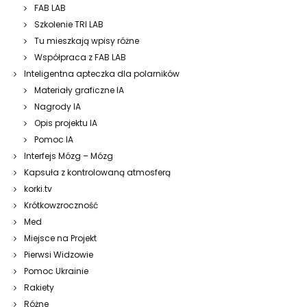
FAB LAB
Szkolenie TRI LAB
Tu mieszkają wpisy różne
Współpraca z FAB LAB
Inteligentna apteczka dla polarników
Materiały graficzne IA
Nagrody IA
Opis projektu IA
Pomoc IA
Interfejs Mózg – Mózg
Kapsuła z kontrolowaną atmosferą
korki.tv
Krótkowzroczność
Med
Miejsce na Projekt
Pierwsi Widzowie
Pomoc Ukrainie
Rakiety
Różne