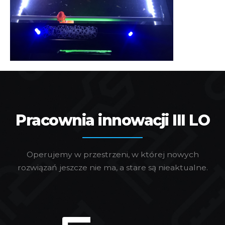
Pracownia innowacji III LO
Operujemy w przestrzeni, w której nowych
rozwiązań jeszcze nie ma, a stare są nieaktualne.