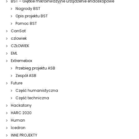
BST – Giętkie mikroinwazyjne urządzenie endoskopowe
Nagrody BST
Opis projektu BST
Pomoc BST
CanSat
czlowiek
CZŁOWIEK
EML
Extremebox
Przebieg projektu ASB
Zespół ASB
Future
Część humanistyczna
Część techniczna
Hackatony
HARC 2020
Human
Icedron
INNE PROJEKTY