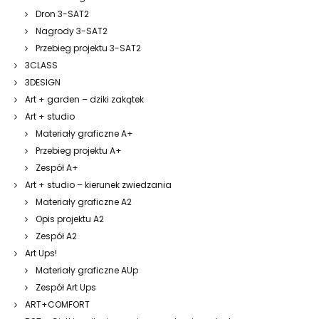
Dron 3-SAT2
Nagrody 3-SAT2
Przebieg projektu 3-SAT2
3CLASS
3DESIGN
Art + garden – dziki zakątek
Art + studio
Materiały graficzne A+
Przebieg projektu A+
Zespół A+
Art + studio – kierunek zwiedzania
Materiały graficzne A2
Opis projektu A2
Zespół A2
Art Ups!
Materiały graficzne AUp
Zespół Art Ups
ART+COMFORT