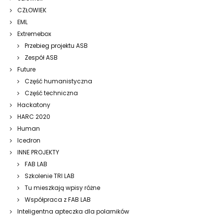
CZŁOWIEK
EML
Extremebox
Przebieg projektu ASB
Zespół ASB
Future
Część humanistyczna
Część techniczna
Hackatony
HARC 2020
Human
Icedron
INNE PROJEKTY
FAB LAB
Szkolenie TRI LAB
Tu mieszkają wpisy różne
Współpraca z FAB LAB
Inteligentna apteczka dla polarników