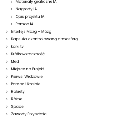
Materiały graficzne IA
Nagrody IA
Opis projektu IA
Pomoc IA
Interfejs Mózg – Mózg
Kapsuła z kontrolowaną atmosferą
korki.tv
Krótkowzroczność
Med
Miejsce na Projekt
Pierwsi Widzowie
Pomoc Ukrainie
Rakiety
Różne
Space
Zawody Przyszłości