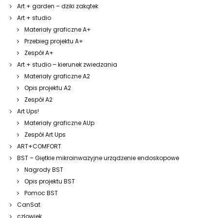
Art + garden – dziki zakątek
Art + studio
Materiały graficzne A+
Przebieg projektu A+
Zespół A+
Art + studio – kierunek zwiedzania
Materiały graficzne A2
Opis projektu A2
Zespół A2
Art Ups!
Materiały graficzne AUp
Zespół Art Ups
ART+COMFORT
BST – Giętkie mikroinwazyjne urządzenie endoskopowe
Nagrody BST
Opis projektu BST
Pomoc BST
CanSat
czlowiek