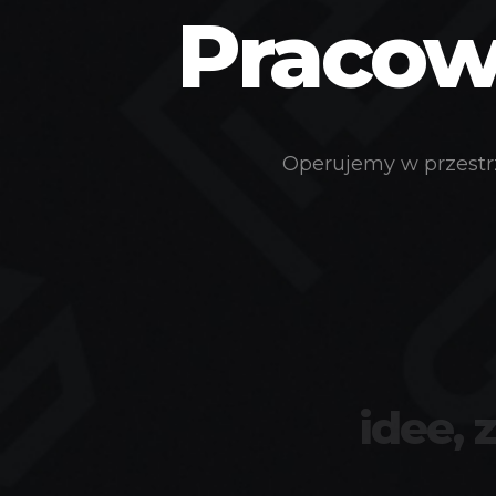
Pracown
Operujemy w przestrz
idee, 