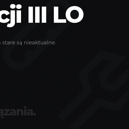
i III LO
stare są nieaktualne.
ązania.