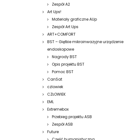
Zespół A2
Art Ups!
Materiały graficzne AUp
Zespół Art Ups
ART+COMFORT
BST – Giętkie mikroinwazyjne urządzenie
endoskopowe
Nagrody BST
Opis projektu BST
Pomoc BST
CanSat
czlowiek
CZŁOWIEK
EML
Extremebox
Przebieg projektu ASB
Zespół ASB
Future
Część humanistyczna