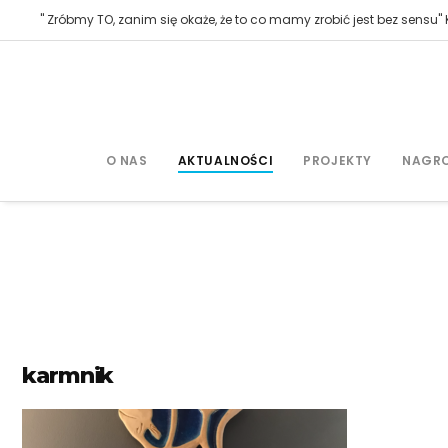
" Zróbmy TO, zanim się okaże, że to co mamy zrobić jest bez sensu" K
O NAS
AKTUALNOŚCI
PROJEKTY
NAGR
karmnik