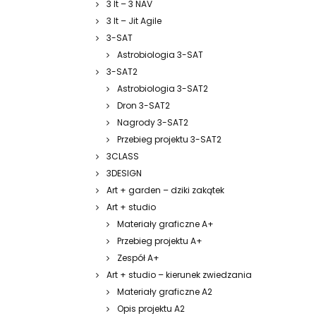
3 It – 3 NAV
3 It – Jit Agile
3-SAT
Astrobiologia 3-SAT
3-SAT2
Astrobiologia 3-SAT2
Dron 3-SAT2
Nagrody 3-SAT2
Przebieg projektu 3-SAT2
3CLASS
3DESIGN
Art + garden – dziki zakątek
Art + studio
Materiały graficzne A+
Przebieg projektu A+
Zespół A+
Art + studio – kierunek zwiedzania
Materiały graficzne A2
Opis projektu A2