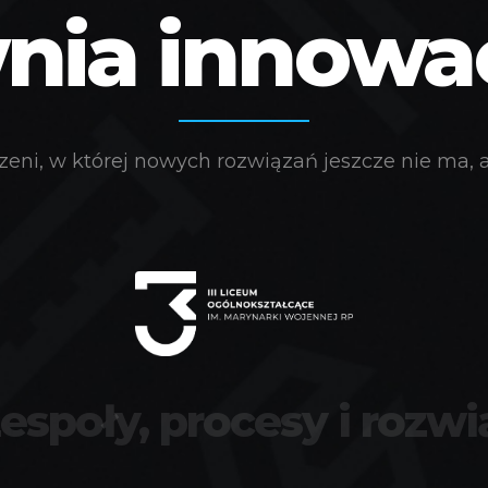
ia innowacj
eni, w której nowych rozwiązań jeszcze nie ma, a 
zespoły, procesy i rozwi