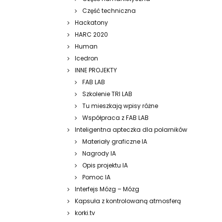
Część techniczna
Hackatony
HARC 2020
Human
Icedron
INNE PROJEKTY
FAB LAB
Szkolenie TRI LAB
Tu mieszkają wpisy różne
Współpraca z FAB LAB
Inteligentna apteczka dla polarników
Materiały graficzne IA
Nagrody IA
Opis projektu IA
Pomoc IA
Interfejs Mózg – Mózg
Kapsuła z kontrolowaną atmosferą
korki.tv