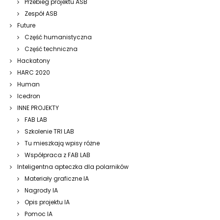
Przebieg projektu ASB
Zespół ASB
Future
Część humanistyczna
Część techniczna
Hackatony
HARC 2020
Human
Icedron
INNE PROJEKTY
FAB LAB
Szkolenie TRI LAB
Tu mieszkają wpisy różne
Współpraca z FAB LAB
Inteligentna apteczka dla polarników
Materiały graficzne IA
Nagrody IA
Opis projektu IA
Pomoc IA