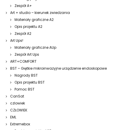
Zespół A+
Art + studio – kierunek zwiedzania
Materiały graficzne A2
Opis projektu A2
Zespół A2
Art Ups!
Materiały graficzne AUp
Zespół Art Ups
ART+COMFORT
BST – Giętkie mikroinwazyjne urządzenie endoskopowe
Nagrody BST
Opis projektu BST
Pomoc BST
CanSat
czlowiek
CZŁOWIEK
EML
Extremebox