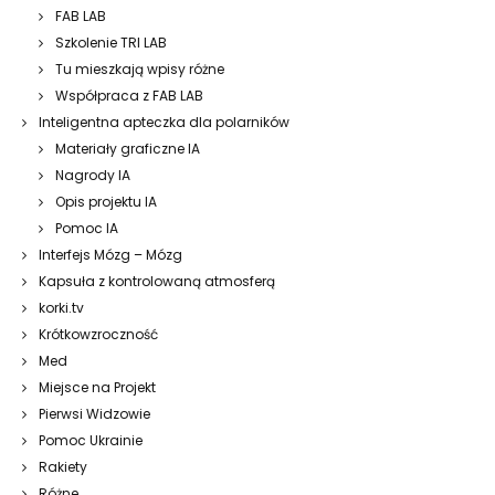
FAB LAB
Szkolenie TRI LAB
Tu mieszkają wpisy różne
Współpraca z FAB LAB
Inteligentna apteczka dla polarników
Materiały graficzne IA
Nagrody IA
Opis projektu IA
Pomoc IA
Interfejs Mózg – Mózg
Kapsuła z kontrolowaną atmosferą
korki.tv
Krótkowzroczność
Med
Miejsce na Projekt
Pierwsi Widzowie
Pomoc Ukrainie
Rakiety
Różne