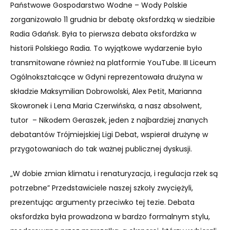
Państwowe Gospodarstwo Wodne – Wody Polskie
zorganizowało 11 grudnia br debatę oksfordzką w siedzibie
Radia Gdańsk. Była to pierwsza debata oksfordzka w
historii Polskiego Radia. To wyjątkowe wydarzenie było
transmitowane również na platformie YouTube. III Liceum
Ogólnokształcące w Gdyni reprezentowała drużyna w
składzie Maksymilian Dobrowolski, Alex Petit, Marianna
Skowronek i Lena Maria Czerwińska, a nasz absolwent,
tutor – Nikodem Geraszek, jeden z najbardziej znanych
debatantów Trójmiejskiej Ligi Debat, wspierał drużynę w
przygotowaniach do tak ważnej publicznej dyskusji.
„W dobie zmian klimatu i renaturyzacja, i regulacja rzek są
potrzebne” Przedstawiciele naszej szkoły zwyciężyli,
prezentując argumenty przeciwko tej tezie. Debata
oksfordzka była prowadzona w bardzo formalnym stylu,