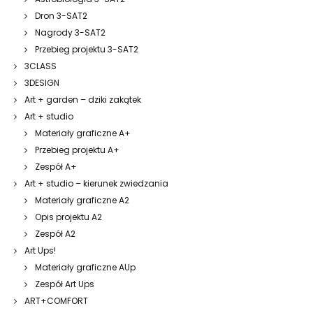
Dron 3-SAT2
Nagrody 3-SAT2
Przebieg projektu 3-SAT2
3CLASS
3DESIGN
Art + garden – dziki zakątek
Art + studio
Materiały graficzne A+
Przebieg projektu A+
Zespół A+
Art + studio – kierunek zwiedzania
Materiały graficzne A2
Opis projektu A2
Zespół A2
Art Ups!
Materiały graficzne AUp
Zespół Art Ups
ART+COMFORT