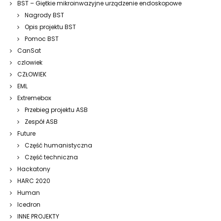
BST – Giętkie mikroinwazyjne urządzenie endoskopowe
Nagrody BST
Opis projektu BST
Pomoc BST
CanSat
czlowiek
CZŁOWIEK
EML
Extremebox
Przebieg projektu ASB
Zespół ASB
Future
Część humanistyczna
Część techniczna
Hackatony
HARC 2020
Human
Icedron
INNE PROJEKTY