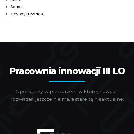
Space
Zawody Przyszłości
Pracownia innowacji III LO
Operujemy w przestrzeni, w której nowych
rozwiązań jeszcze nie ma, a stare są nieaktualne.