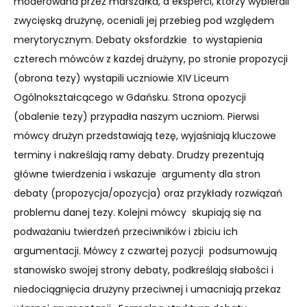
moderowana przez marszałka, a eksperci, którzy wybierali
zwycięską drużynę, oceniali jej przebieg pod względem
merytorycznym. Debaty oksfordzkie to wystapienia
czterech mówców z kazdej drużyny, po stronie propozycji
(obrona tezy) wystapili uczniowie XIV Liceum
Ogólnokształcącego w Gdańsku. Strona opozycji
(obalenie tezy) przypadła naszym uczniom. Pierwsi
mówcy drużyn przedstawiają tezę, wyjaśniają kluczowe
terminy i nakreślają ramy debaty. Drudzy prezentują
główne twierdzenia i wskazuje argumenty dla stron
debaty (propozycja/opozycja) oraz przykłady rozwiązań
problemu danej tezy. Kolejni mówcy skupiają się na
podważaniu twierdzeń przeciwników i zbiciu ich
argumentacji. Mówcy z czwartej pozycji podsumowują
stanowisko swojej strony debaty, podkreślają słabości i
niedociągnięcia drużyny przeciwnej i umacniają przekaz