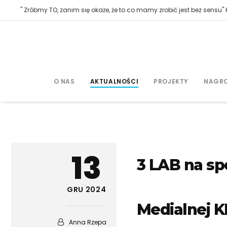
" Zróbmy TO, zanim się okaże, że to co mamy zrobić jest bez sensu" K
O NAS
AKTUALNOŚCI
PROJEKTY
NAGR
13
3 LAB na sp
GRU 2024
Medialnej 
Anna Rzepa