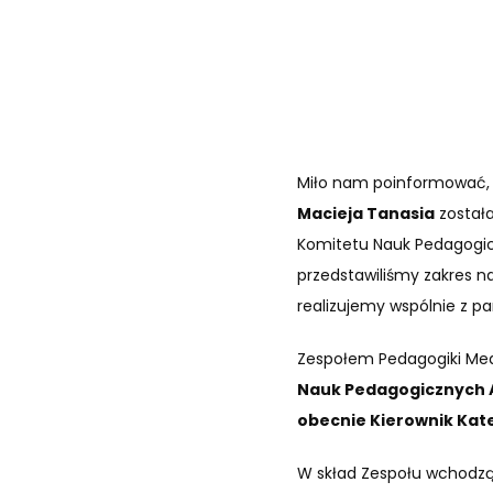
Miło nam poinformować, ż
Macieja Tanasia
została
Komitetu Nauk Pedagogic
przedstawiliśmy zakres na
realizujemy wspólnie z p
Zespołem Pedagogiki Medi
Nauk Pedagogicznych A
obecnie Kierownik Kate
W skład Zespołu wchodzą