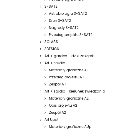
3-SAT2
Astrobiologia 3-SAT2
Dron 3-SAT2
Nagrody 3-SAT2
Przebieg projektu 3-SAT2
3CLASS
3DESIGN
Art + garden – dziki zakątek
Art + studio
Materiały graficzne A+
Przebieg projektu A+
Zespół A+
Art + studio – kierunek zwiedzania
Materiały graficzne A2
Opis projektu A2
Zespół A2
Art Ups!
Materiały graficzne AUp