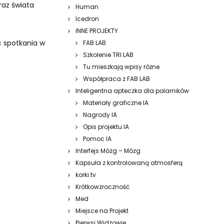
raz świata
Human
Icedron
INNE PROJEKTY
ć spotkania w
FAB LAB
Szkolenie TRI LAB
Tu mieszkają wpisy różne
Współpraca z FAB LAB
Inteligentna apteczka dla polarników
Materiały graficzne IA
Nagrody IA
Opis projektu IA
Pomoc IA
Interfejs Mózg – Mózg
Kapsuła z kontrolowaną atmosferą
korki.tv
Krótkowzroczność
Med
Miejsce na Projekt
Pierwsi Widzowie