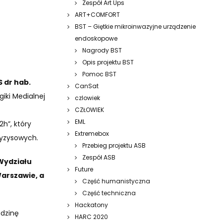
Zespół Art Ups
ART+COMFORT
BST – Giętkie mikroinwazyjne urządzenie
endoskopowe
Nagrody BST
Opis projektu BST
Pomoc BST
S dr hab.
CanSat
iki Medialnej
czlowiek
CZŁOWIEK
EML
h”, który
Extremebox
ryzysowych.
Przebieg projektu ASB
Zespół ASB
 Wydziału
Future
arszawie, a
Część humanistyczna
Część techniczna
Hackatony
edzinę
HARC 2020