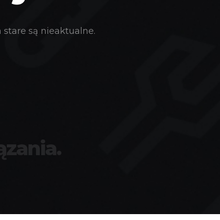
stare są nieaktualne.
ązania.