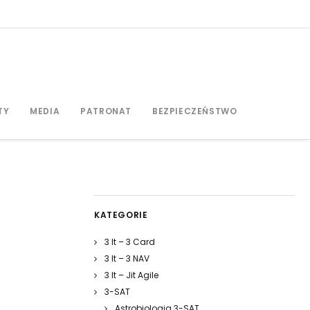
TY
MEDIA
PATRONAT
BEZPIECZEŃSTWO
KATEGORIE
3 It – 3 Card
3 It – 3 NAV
3 It – Jit Agile
3-SAT
Astrobiologia 3-SAT