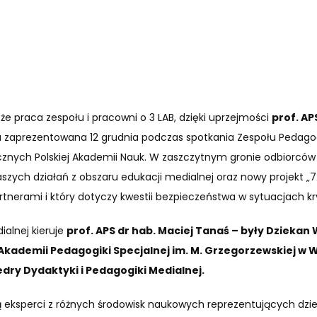
e praca zespołu i pracowni o 3 LAB, dzięki uprzejmości
prof. AP
 zaprezentowana 12 grudnia podczas spotkania Zespołu Pedagog
znych Polskiej Akademii Nauk. W zaszczytnym gronie odbiorców
szych działań z obszaru edukacji medialnej oraz nowy projekt „72
artnerami i który dotyczy kwestii bezpieczeństwa w sytuacjach k
alnej kieruje
prof. APS dr hab. Maciej Tanaś – były Dziekan
kademii Pedagogiki Specjalnej im. M. Grzegorzewskiej w W
dry Dydaktyki i Pedagogiki Medialnej.
 eksperci z różnych środowisk naukowych reprezentujących dzi