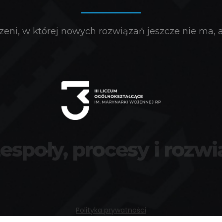
eni, w której nowych rozwiązań jeszcze nie ma, a 
zespoły, procesy i rozwi
Polityka prywatności