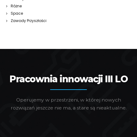
Różne
Space
Zawody Przyszłości
Pracownia innowacji III LO
Operujemy w przestrzeni, w której nowych
rozwiązań jeszcze nie ma, a stare są nieaktualne.