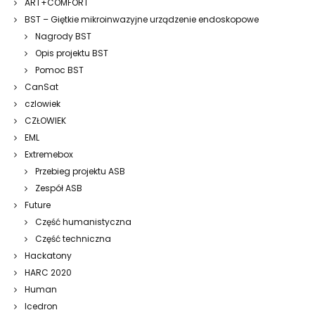
ART+COMFORT
BST – Giętkie mikroinwazyjne urządzenie endoskopowe
Nagrody BST
Opis projektu BST
Pomoc BST
CanSat
czlowiek
CZŁOWIEK
EML
Extremebox
Przebieg projektu ASB
Zespół ASB
Future
Część humanistyczna
Część techniczna
Hackatony
HARC 2020
Human
Icedron