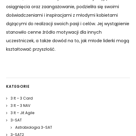
osiągnięcia oraz zaangażowanie, podzieliła się swoimi
doświadczeniami i inspiracjami z młodymi kobietami
dążącymi do realizacji swoich pasji i celów. Jej wystąpienie
stanowiło cenne źródło motywacji dla innych
uczestniczek, a także dowód na to, jak młode liderki mogą
kształtować przyszłość.
KATEGORIE
3 It – 3 Card
3 It – 3 NAV
3 It – Jit Agile
3-SAT
Astrobiologia 3-SAT
3-SAT2