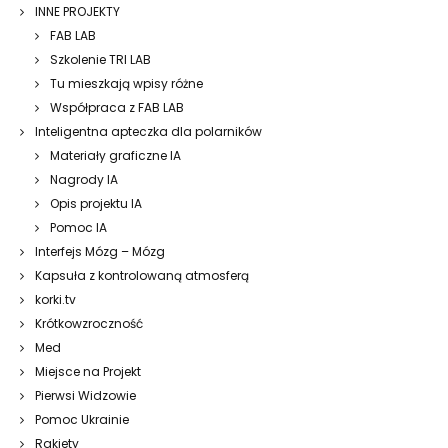
INNE PROJEKTY
FAB LAB
Szkolenie TRI LAB
Tu mieszkają wpisy różne
Współpraca z FAB LAB
Inteligentna apteczka dla polarników
Materiały graficzne IA
Nagrody IA
Opis projektu IA
Pomoc IA
Interfejs Mózg – Mózg
Kapsuła z kontrolowaną atmosferą
korki.tv
Krótkowzroczność
Med
Miejsce na Projekt
Pierwsi Widzowie
Pomoc Ukrainie
Rakiety