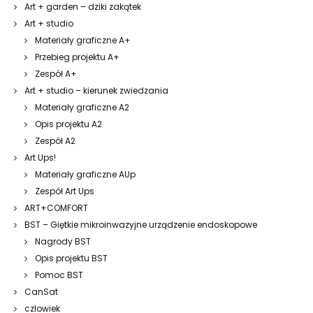
Art + garden – dziki zakątek
Art + studio
Materiały graficzne A+
Przebieg projektu A+
Zespół A+
Art + studio – kierunek zwiedzania
Materiały graficzne A2
Opis projektu A2
Zespół A2
Art Ups!
Materiały graficzne AUp
Zespół Art Ups
ART+COMFORT
BST – Giętkie mikroinwazyjne urządzenie endoskopowe
Nagrody BST
Opis projektu BST
Pomoc BST
CanSat
czlowiek