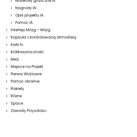
Materiały graficzne IA
Nagrody IA
Opis projektu IA
Pomoc IA
Interfejs Mózg – Mózg
Kapsuła z kontrolowaną atmosferą
korki.tv
Krótkowzroczność
Med
Miejsce na Projekt
Pierwsi Widzowie
Pomoc Ukrainie
Rakiety
Różne
Space
Zawody Przyszłości