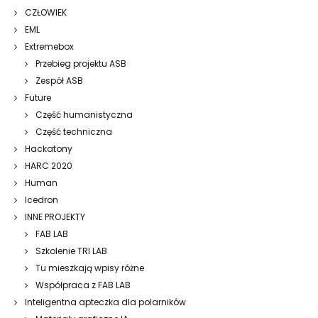
CZŁOWIEK
EML
Extremebox
Przebieg projektu ASB
Zespół ASB
Future
Część humanistyczna
Część techniczna
Hackatony
HARC 2020
Human
Icedron
INNE PROJEKTY
FAB LAB
Szkolenie TRI LAB
Tu mieszkają wpisy różne
Współpraca z FAB LAB
Inteligentna apteczka dla polarników