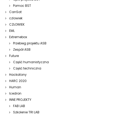
Pomoc BST
CanSat
czlowiek
CZŁOWIEK
EML
Extremebox
Przebieg projektu ASB
Zespół ASB
Future
Część humanistyczna
Część techniczna
Hackatony
HARC 2020
Human
Icedron
INNE PROJEKTY
FAB LAB
Szkolenie TRI LAB