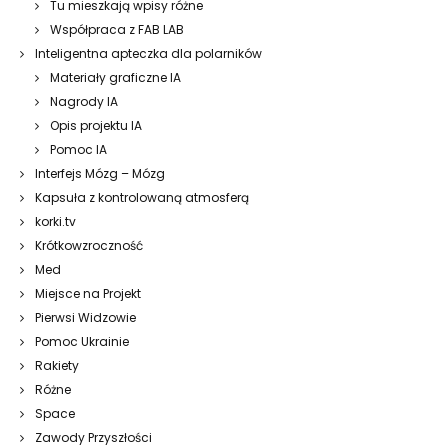
Tu mieszkają wpisy różne
Współpraca z FAB LAB
Inteligentna apteczka dla polarników
Materiały graficzne IA
Nagrody IA
Opis projektu IA
Pomoc IA
Interfejs Mózg – Mózg
Kapsuła z kontrolowaną atmosferą
korki.tv
Krótkowzroczność
Med
Miejsce na Projekt
Pierwsi Widzowie
Pomoc Ukrainie
Rakiety
Różne
Space
Zawody Przyszłości