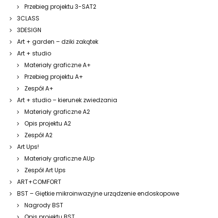
Przebieg projektu 3-SAT2
3CLASS
3DESIGN
Art + garden – dziki zakątek
Art + studio
Materiały graficzne A+
Przebieg projektu A+
Zespół A+
Art + studio – kierunek zwiedzania
Materiały graficzne A2
Opis projektu A2
Zespół A2
Art Ups!
Materiały graficzne AUp
Zespół Art Ups
ART+COMFORT
BST – Giętkie mikroinwazyjne urządzenie endoskopowe
Nagrody BST
Opis projektu BST