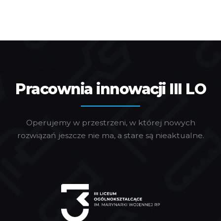
Pracownia innowacji III LO
Operujemy w przestrzeni, w której nowych
rozwiązań jeszcze nie ma, a stare są nieaktualne.