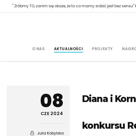
" Zróbmy TO, zanim się okaże, że to co mamy zrobić jest bez sensu" K
O NAS
AKTUALNOŚCI
PROJEKTY
NAGR
08
Diana i Kor
CZE 2024
konkursu R
Julia Kobylska