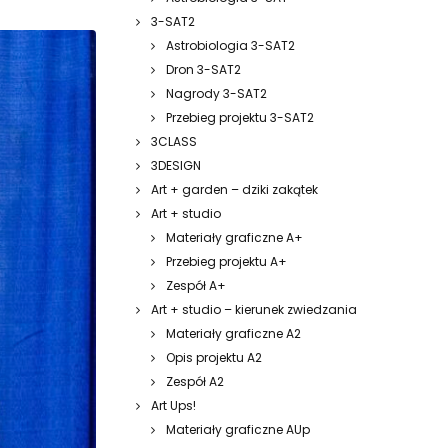
3-SAT2
Astrobiologia 3-SAT2
Dron 3-SAT2
Nagrody 3-SAT2
Przebieg projektu 3-SAT2
3CLASS
3DESIGN
Art + garden – dziki zakątek
Art + studio
Materiały graficzne A+
Przebieg projektu A+
Zespół A+
Art + studio – kierunek zwiedzania
Materiały graficzne A2
Opis projektu A2
Zespół A2
Art Ups!
Materiały graficzne AUp