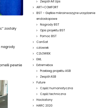
Zespół Art Ups
ART+COMFORT
BST – Giętkie mikroinwazyjne urządzenie
endoskopowe
Nagrody BST
ic” zostały
Opis projektu BST
Pomoc BST
CanSat
w nagrody
czlowiek
CZŁOWIEK
EML
rnelii
pewnie
Extremebox
Przebieg projektu ASB
Zespół ASB
Future
Część humanistyczna
Część techniczna
Hackatony
HARC 2020