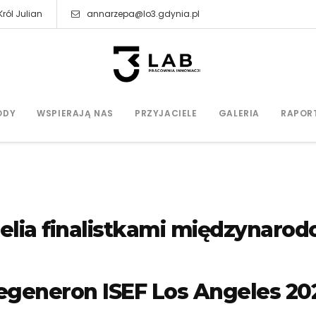
ról Julian
annarzepa@lo3.gdynia.pl
ODY
WSPIERAJĄ NAS
PRZYJACIELE
GALERIA
RAPOR
nelia finalistkami międzynaro
egeneron ISEF Los Angeles 20