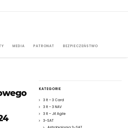
TY
MEDIA
PATRONAT
BEZPIECZEŃSTWO
KATEGORIE
dowego
3 It – 3 Card
3 It – 3 NAV
3 It – Jit Agile
24
3-SAT
Astrobiologia 3-SAT