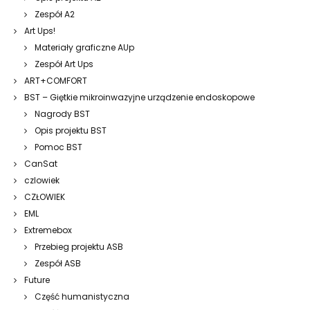
Zespół A2
Art Ups!
Materiały graficzne AUp
Zespół Art Ups
ART+COMFORT
BST – Giętkie mikroinwazyjne urządzenie endoskopowe
Nagrody BST
Opis projektu BST
Pomoc BST
CanSat
czlowiek
CZŁOWIEK
EML
Extremebox
Przebieg projektu ASB
Zespół ASB
Future
Część humanistyczna