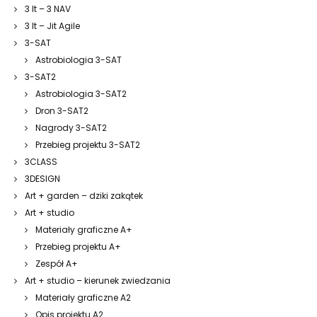
3 It – 3 NAV
3 It – Jit Agile
3-SAT
Astrobiologia 3-SAT
3-SAT2
Astrobiologia 3-SAT2
Dron 3-SAT2
Nagrody 3-SAT2
Przebieg projektu 3-SAT2
3CLASS
3DESIGN
Art + garden – dziki zakątek
Art + studio
Materiały graficzne A+
Przebieg projektu A+
Zespół A+
Art + studio – kierunek zwiedzania
Materiały graficzne A2
Opis projektu A2