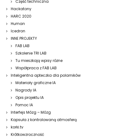
Część techniczna
Hackatony
HARC 2020
Human
Icedron
INNE PROJEKTY
FAB LAB
Szkolenie TRI LAB
Tu mieszkają wpisy różne
Współpraca z FAB LAB
Inteligentna apteczka dla polarników
Materiały graficzne IA
Nagrody IA
Opis projektu IA
Pomoc IA
Interfejs Mózg – Mózg
Kapsuła z kontrolowaną atmosferą
korki.tv
Krótkowzroczność