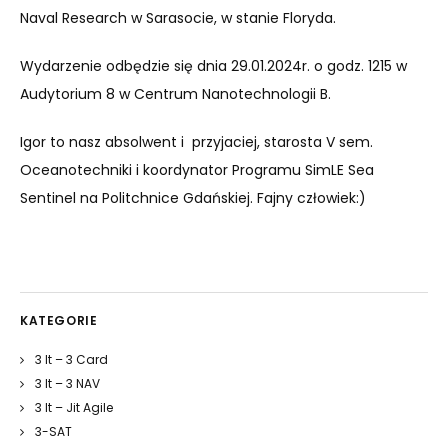
Naval Research w Sarasocie, w stanie Floryda.
Wydarzenie odbędzie się dnia 29.01.2024r. o godz. 1215 w
Audytorium 8 w Centrum Nanotechnologii B.
Igor to nasz absolwent i przyjaciej, starosta V sem.
Oceanotechniki i koordynator Programu SimLE Sea
Sentinel na Politchnice Gdańskiej. Fajny człowiek:)
KATEGORIE
3 It – 3 Card
3 It – 3 NAV
3 It – Jit Agile
3-SAT