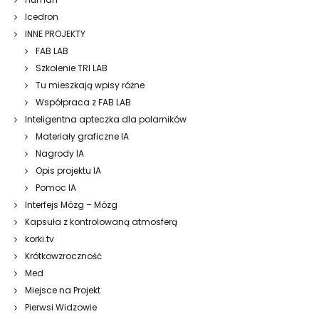
Icedron
INNE PROJEKTY
FAB LAB
Szkolenie TRI LAB
Tu mieszkają wpisy różne
Współpraca z FAB LAB
Inteligentna apteczka dla polarników
Materiały graficzne IA
Nagrody IA
Opis projektu IA
Pomoc IA
Interfejs Mózg – Mózg
Kapsuła z kontrolowaną atmosferą
korki.tv
Krótkowzroczność
Med
Miejsce na Projekt
Pierwsi Widzowie