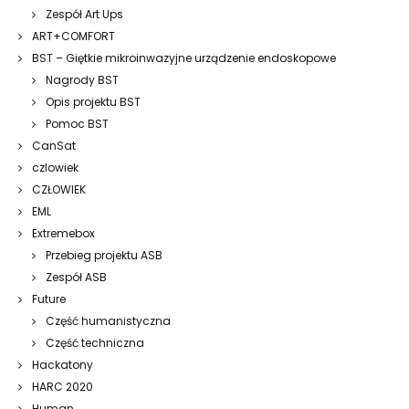
Zespół Art Ups
ART+COMFORT
BST – Giętkie mikroinwazyjne urządzenie endoskopowe
Nagrody BST
Opis projektu BST
Pomoc BST
CanSat
czlowiek
CZŁOWIEK
EML
Extremebox
Przebieg projektu ASB
Zespół ASB
Future
Część humanistyczna
Część techniczna
Hackatony
HARC 2020
Human