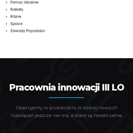
Pomoc Ukrainie
Rakiety
Różne
Space
Zawody Przyszłości
Pracownia innowacji III LO
Operujemy w przestrzeni, w której nowych
rozwiązań jeszcze nie ma, a stare są nieaktualne.