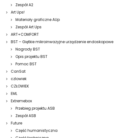
Zespół A2
Art Ups!
Materiały graficzne AUp
Zespół Art Ups
ART+COMFORT
BST – Giętkie mikroinwazyjne urządzenie endoskopowe
Nagrody BST
Opis projektu BST
Pomoc BST
CanSat
czlowiek
CZŁOWIEK
EML
Extremebox
Przebieg projektu ASB
Zespół ASB
Future
Część humanistyczna
Część techniczna