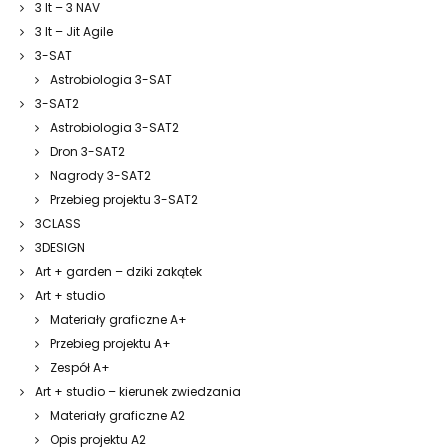
3 It – 3 NAV
3 It – Jit Agile
3-SAT
Astrobiologia 3-SAT
3-SAT2
Astrobiologia 3-SAT2
Dron 3-SAT2
Nagrody 3-SAT2
Przebieg projektu 3-SAT2
3CLASS
3DESIGN
Art + garden – dziki zakątek
Art + studio
Materiały graficzne A+
Przebieg projektu A+
Zespół A+
Art + studio – kierunek zwiedzania
Materiały graficzne A2
Opis projektu A2