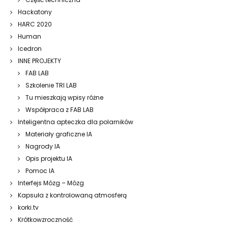
Hackatony
HARC 2020
Human
Icedron
INNE PROJEKTY
FAB LAB
Szkolenie TRI LAB
Tu mieszkają wpisy różne
Współpraca z FAB LAB
Inteligentna apteczka dla polarników
Materiały graficzne IA
Nagrody IA
Opis projektu IA
Pomoc IA
Interfejs Mózg – Mózg
Kapsuła z kontrolowaną atmosferą
korki.tv
Krótkowzroczność