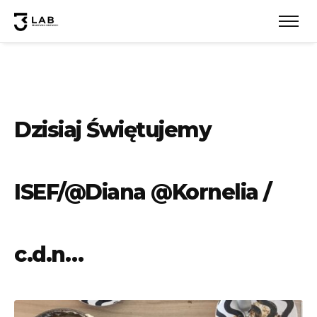
Dzisiaj Świętujemy
ISEF/@Diana @Kornelia /
c.d.n…