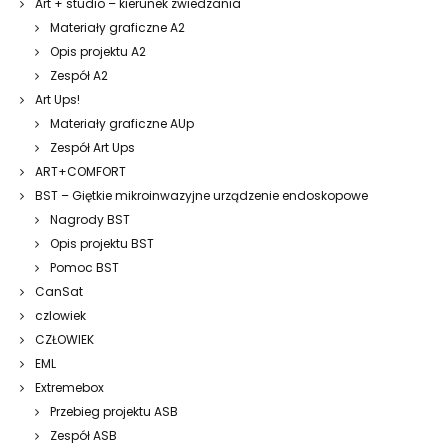
Art + studio – kierunek zwiedzania
Materiały graficzne A2
Opis projektu A2
Zespół A2
Art Ups!
Materiały graficzne AUp
Zespół Art Ups
ART+COMFORT
BST – Giętkie mikroinwazyjne urządzenie endoskopowe
Nagrody BST
Opis projektu BST
Pomoc BST
CanSat
czlowiek
CZŁOWIEK
EML
Extremebox
Przebieg projektu ASB
Zespół ASB