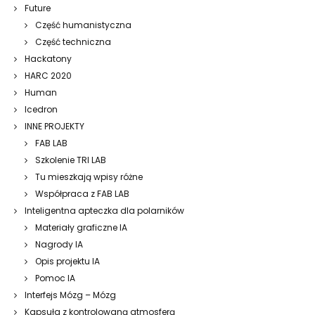
Future
Część humanistyczna
Część techniczna
Hackatony
HARC 2020
Human
Icedron
INNE PROJEKTY
FAB LAB
Szkolenie TRI LAB
Tu mieszkają wpisy różne
Współpraca z FAB LAB
Inteligentna apteczka dla polarników
Materiały graficzne IA
Nagrody IA
Opis projektu IA
Pomoc IA
Interfejs Mózg – Mózg
Kapsuła z kontrolowaną atmosferą