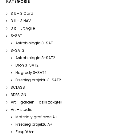
KATEGORIE
3 It – 3 Card
3 It – 3 NAV
3 It – Jit Agile
3-SAT
Astrobiologia 3-SAT
3-SAT2
Astrobiologia 3-SAT2
Dron 3-SAT2
Nagrody 3-SAT2
Przebieg projektu 3-SAT2
3CLASS
3DESIGN
Art + garden – dziki zakątek
Art + studio
Materiały graficzne A+
Przebieg projektu A+
Zespół A+