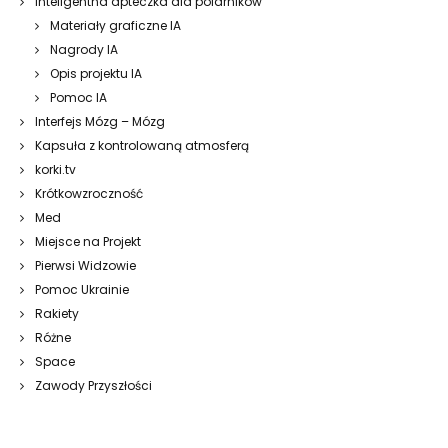
Inteligentna apteczka dla polarników
Materiały graficzne IA
Nagrody IA
Opis projektu IA
Pomoc IA
Interfejs Mózg – Mózg
Kapsuła z kontrolowaną atmosferą
korki.tv
Krótkowzroczność
Med
Miejsce na Projekt
Pierwsi Widzowie
Pomoc Ukrainie
Rakiety
Różne
Space
Zawody Przyszłości