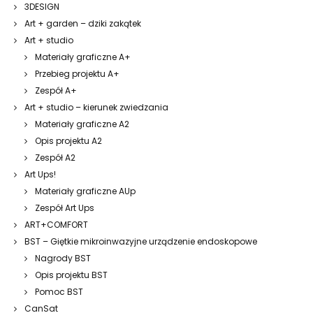
3DESIGN
Art + garden – dziki zakątek
Art + studio
Materiały graficzne A+
Przebieg projektu A+
Zespół A+
Art + studio – kierunek zwiedzania
Materiały graficzne A2
Opis projektu A2
Zespół A2
Art Ups!
Materiały graficzne AUp
Zespół Art Ups
ART+COMFORT
BST – Giętkie mikroinwazyjne urządzenie endoskopowe
Nagrody BST
Opis projektu BST
Pomoc BST
CanSat