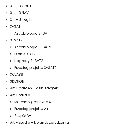
3 It – 3 Card
3 It – 3 NAV
3 It – Jit Agile
3-SAT
Astrobiologia 3-SAT
3-SAT2
Astrobiologia 3-SAT2
Dron 3-SAT2
Nagrody 3-SAT2
Przebieg projektu 3-SAT2
3CLASS
3DESIGN
Art + garden – dziki zakątek
Art + studio
Materiały graficzne A+
Przebieg projektu A+
Zespół A+
Art + studio – kierunek zwiedzania