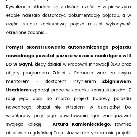
Rywalizacja składała się z dwóch części – w pierwszym
etapie należało dostarczyć dokumentację pojazdu, a w
części stricte konkursowej pojazd musiał wykonywać
określone zadania .
Pomysł skonstruowania autonomicznego pojazdu
nawodnego powstał jeszcze w czasie nauki Igora w III
LO w Gdyni,
kiedy działał w Pracowni Innowacji 3LAB oraz
objęty programem Zdolni z Pomorza wraz ze swym
mentorem – doktorem inżynierem
Zbigniewem
Usarkiem
rozpoczął prace w kierunku konstruktorskim. Z
racji jego pasji do morza projekt budowy pojazdu
nawodnego okazał się strzałem w dziesiątkę! Do
współpracy przy jego powstawaniu Igor zaangażował
swojego kolegę –
Artura Kamienieckiego
, również
absolwenta gdyńskiej Trójki. Już w tamtym okresie projekt