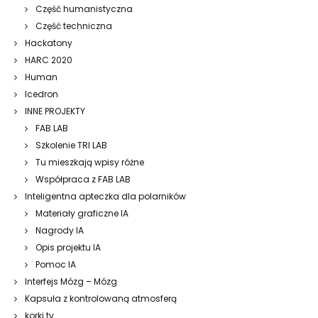
Część humanistyczna
Część techniczna
Hackatony
HARC 2020
Human
Icedron
INNE PROJEKTY
FAB LAB
Szkolenie TRI LAB
Tu mieszkają wpisy różne
Współpraca z FAB LAB
Inteligentna apteczka dla polarników
Materiały graficzne IA
Nagrody IA
Opis projektu IA
Pomoc IA
Interfejs Mózg – Mózg
Kapsuła z kontrolowaną atmosferą
korki.tv