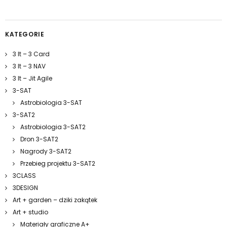
KATEGORIE
3 It – 3 Card
3 It – 3 NAV
3 It – Jit Agile
3-SAT
Astrobiologia 3-SAT
3-SAT2
Astrobiologia 3-SAT2
Dron 3-SAT2
Nagrody 3-SAT2
Przebieg projektu 3-SAT2
3CLASS
3DESIGN
Art + garden – dziki zakątek
Art + studio
Materiały graficzne A+