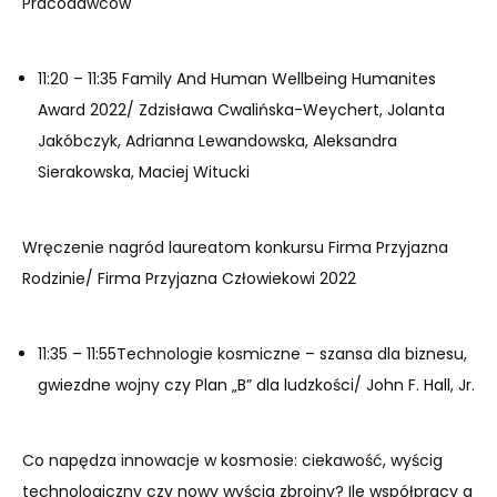
Pracodawców
11:20 – 11:35 Family And Human Wellbeing Humanites
Award 2022/ Zdzisława Cwalińska-Weychert, Jolanta
Jakóbczyk, Adrianna Lewandowska, Aleksandra
Sierakowska, Maciej Witucki
Wręczenie nagród laureatom konkursu Firma Przyjazna
Rodzinie/ Firma Przyjazna Człowiekowi 2022
11:35 – 11:55Technologie kosmiczne – szansa dla biznesu,
gwiezdne wojny czy Plan „B” dla ludzkości/ John F. Hall, Jr.
Co napędza innowacje w kosmosie: ciekawość, wyścig
technologiczny czy nowy wyścig zbrojny? Ile współpracy a