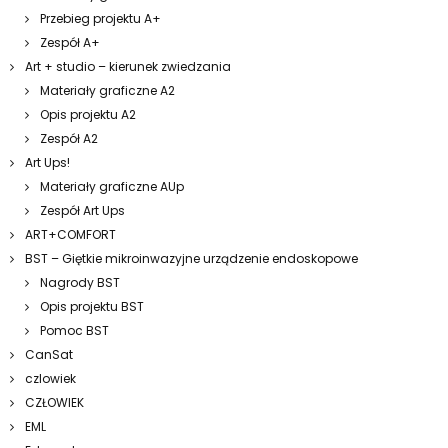
Przebieg projektu A+
Zespół A+
Art + studio – kierunek zwiedzania
Materiały graficzne A2
Opis projektu A2
Zespół A2
Art Ups!
Materiały graficzne AUp
Zespół Art Ups
ART+COMFORT
BST – Giętkie mikroinwazyjne urządzenie endoskopowe
Nagrody BST
Opis projektu BST
Pomoc BST
CanSat
czlowiek
CZŁOWIEK
EML