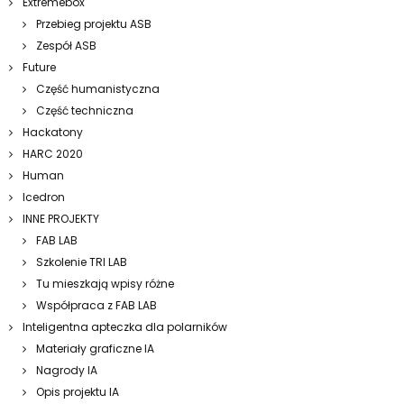
Extremebox
Przebieg projektu ASB
Zespół ASB
Future
Część humanistyczna
Część techniczna
Hackatony
HARC 2020
Human
Icedron
INNE PROJEKTY
FAB LAB
Szkolenie TRI LAB
Tu mieszkają wpisy różne
Współpraca z FAB LAB
Inteligentna apteczka dla polarników
Materiały graficzne IA
Nagrody IA
Opis projektu IA