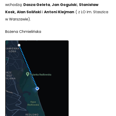
wchodzą:
Dasza Geleta
,
Jan Gogulsk
i,
Stanisław
Kosk,
Alan Soliński
i
Antoni Klejman
( z LO im. Staszica
w Warszawie).
Bożena Chmielińska