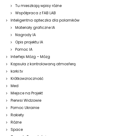
Tu mieszkają wpisy różne
Współpraca z FAB LAB
Inteligentna apteczka dla polarników
Materiały graficzne IA
Nagrody IA
Opis projektu IA
Pomoc IA
Interfejs Mózg – Mózg
Kapsuła z kontrolowaną atmosferą
korki.tv
Krótkowzroczność
Med
Miejsce na Projekt
Pierwsi Widzowie
Pomoc Ukrainie
Rakiety
Różne
Space