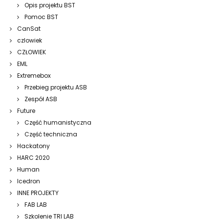
Opis projektu BST
Pomoc BST
CanSat
czlowiek
CZŁOWIEK
EML
Extremebox
Przebieg projektu ASB
Zespół ASB
Future
Część humanistyczna
Część techniczna
Hackatony
HARC 2020
Human
Icedron
INNE PROJEKTY
FAB LAB
Szkolenie TRI LAB