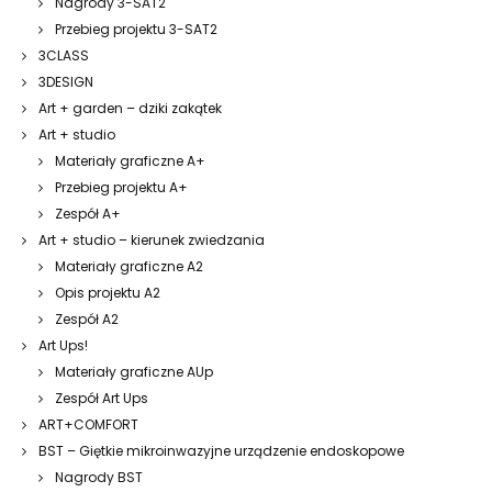
Nagrody 3-SAT2
Przebieg projektu 3-SAT2
3CLASS
3DESIGN
Art + garden – dziki zakątek
Art + studio
Materiały graficzne A+
Przebieg projektu A+
Zespół A+
Art + studio – kierunek zwiedzania
Materiały graficzne A2
Opis projektu A2
Zespół A2
Art Ups!
Materiały graficzne AUp
Zespół Art Ups
ART+COMFORT
BST – Giętkie mikroinwazyjne urządzenie endoskopowe
Nagrody BST