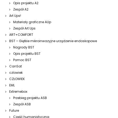
Opis projektu A2
Zespół A2
Art Ups!
Materiały graficzne AUp
Zespół Art Ups
ART+COMFORT
BST – Giętkie mikroinwazyjne urządzenie endoskopowe
Nagrody BST
Opis projektu BST
Pomoc BST
CanSat
czlowiek
CZŁOWIEK
EML
Extremebox
Przebieg projektu ASB
Zespół ASB
Future
Część humanistyczna