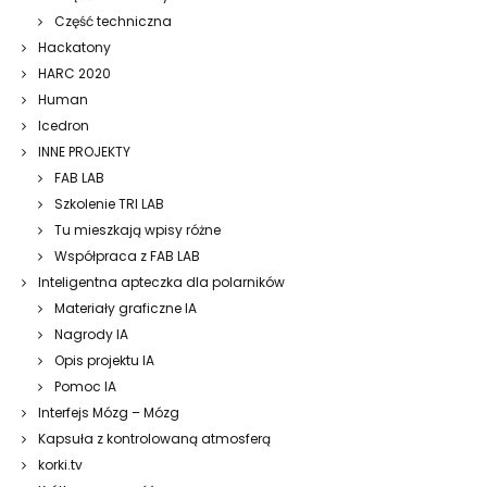
Część techniczna
Hackatony
HARC 2020
Human
Icedron
INNE PROJEKTY
FAB LAB
Szkolenie TRI LAB
Tu mieszkają wpisy różne
Współpraca z FAB LAB
Inteligentna apteczka dla polarników
Materiały graficzne IA
Nagrody IA
Opis projektu IA
Pomoc IA
Interfejs Mózg – Mózg
Kapsuła z kontrolowaną atmosferą
korki.tv