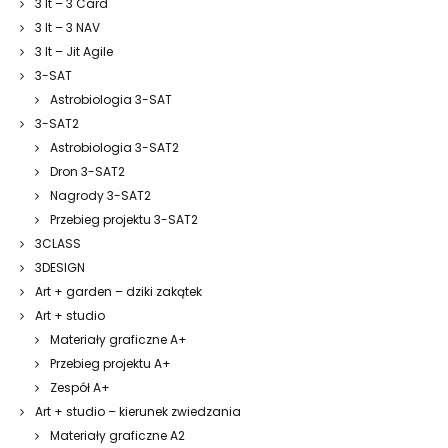
3 It – 3 Card
3 It – 3 NAV
3 It – Jit Agile
3-SAT
Astrobiologia 3-SAT
3-SAT2
Astrobiologia 3-SAT2
Dron 3-SAT2
Nagrody 3-SAT2
Przebieg projektu 3-SAT2
3CLASS
3DESIGN
Art + garden – dziki zakątek
Art + studio
Materiały graficzne A+
Przebieg projektu A+
Zespół A+
Art + studio – kierunek zwiedzania
Materiały graficzne A2