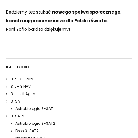
Będziemy też szukać
nowego spoiwa społecznego,
konstruując scenariusze dla Polski i świata.
Pani Zofio bardzo dziękujemy!
KATEGORIE
3 It – 3 Card
3 It – 3 NAV
3 It – Jit Agile
3-SAT
Astrobiologia 3-SAT
3-SAT2
Astrobiologia 3-SAT2
Dron 3-SAT2