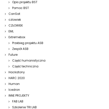
Opis projektu BST
Pomoc BST
CanSat
czlowiek
CZŁOWIEK
EML
Extremebox
Przebieg projektu ASB
Zespół ASB
Future
Część humanistyczna
Część techniczna
Hackatony
HARC 2020
Human
Icedron
INNE PROJEKTY
FAB LAB
Szkolenie TRI LAB