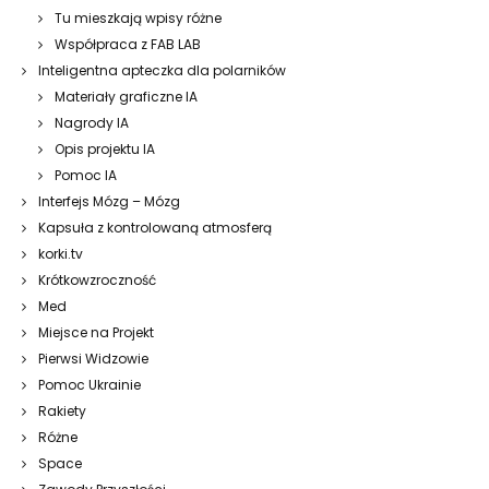
Tu mieszkają wpisy różne
Współpraca z FAB LAB
Inteligentna apteczka dla polarników
Materiały graficzne IA
Nagrody IA
Opis projektu IA
Pomoc IA
Interfejs Mózg – Mózg
Kapsuła z kontrolowaną atmosferą
korki.tv
Krótkowzroczność
Med
Miejsce na Projekt
Pierwsi Widzowie
Pomoc Ukrainie
Rakiety
Różne
Space