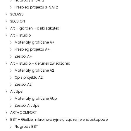
Nagrody 3-SAT2
Przebieg projektu 3-SAT2
3CLASS
3DESIGN
Art + garden – dziki zakątek
Art + studio
Materiały graficzne A+
Przebieg projektu A+
Zespół A+
Art + studio – kierunek zwiedzania
Materiały graficzne A2
Opis projektu A2
Zespół A2
Art Ups!
Materiały graficzne AUp
Zespół Art Ups
ART+COMFORT
BST – Giętkie mikroinwazyjne urządzenie endoskopowe
Nagrody BST