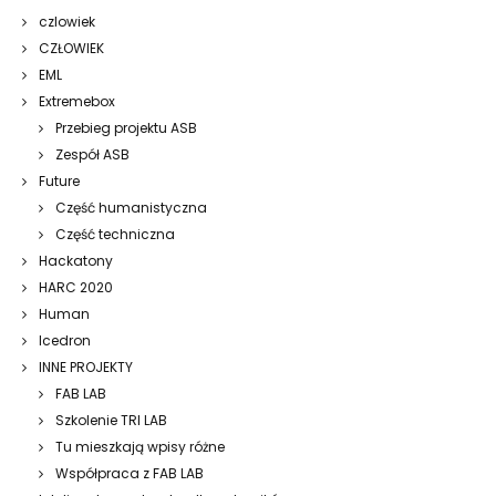
czlowiek
CZŁOWIEK
EML
Extremebox
Przebieg projektu ASB
Zespół ASB
Future
Część humanistyczna
Część techniczna
Hackatony
HARC 2020
Human
Icedron
INNE PROJEKTY
FAB LAB
Szkolenie TRI LAB
Tu mieszkają wpisy różne
Współpraca z FAB LAB