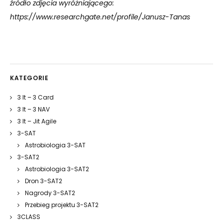
źródło zdjęcia wyróżniającego:
https://www.researchgate.net/profile/Janusz-Tanas
KATEGORIE
3 It – 3 Card
3 It – 3 NAV
3 It – Jit Agile
3-SAT
Astrobiologia 3-SAT
3-SAT2
Astrobiologia 3-SAT2
Dron 3-SAT2
Nagrody 3-SAT2
Przebieg projektu 3-SAT2
3CLASS