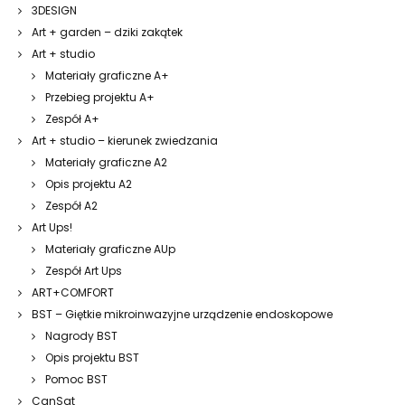
3DESIGN
Art + garden – dziki zakątek
Art + studio
Materiały graficzne A+
Przebieg projektu A+
Zespół A+
Art + studio – kierunek zwiedzania
Materiały graficzne A2
Opis projektu A2
Zespół A2
Art Ups!
Materiały graficzne AUp
Zespół Art Ups
ART+COMFORT
BST – Giętkie mikroinwazyjne urządzenie endoskopowe
Nagrody BST
Opis projektu BST
Pomoc BST
CanSat