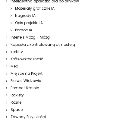
Inteligentna apteczka dla polarników
Materiały graficzne IA
Nagrody IA
Opis projektu IA
Pomoc IA
Interfejs Mózg – Mózg
Kapsuła z kontrolowaną atmosferą
korki.tv
Krótkowzroczność
Med
Miejsce na Projekt
Pierwsi Widzowie
Pomoc Ukrainie
Rakiety
Różne
Space
Zawody Przyszłości