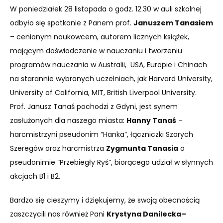
W poniedziałek 28 listopada o godz. 12.30 w auli szkolnej
odbyło się spotkanie z Panem prof.
Januszem Tanasiem
– cenionym naukowcem, autorem licznych książek,
mającym doświadczenie w nauczaniu i tworzeniu
programów nauczania w Australii, USA, Europie i Chinach
na starannie wybranych uczelniach, jak Harvard University,
University of California, MIT, British Liverpool University.
Prof. Janusz Tanaś pochodzi z Gdyni, jest synem
zasłużonych dla naszego miasta:
Hanny Tanaś
–
harcmistrzyni pseudonim “Hanka”, łączniczki Szarych
Szeregów oraz harcmistrza
Zygmunta Tanasia
o
pseudonimie “Przebiegły Ryś”, biorącego udział w słynnych
akcjach B1 i B2.
Bardzo się cieszymy i dziękujemy, że swoją obecnością
zaszczycili nas również Pani
Krystyna Danilecka–